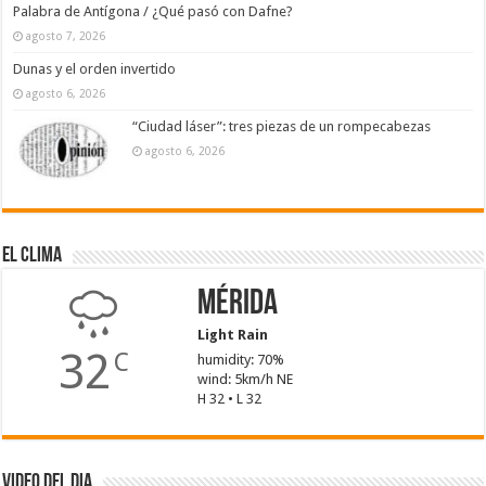
Palabra de Antígona / ¿Qué pasó con Dafne?
agosto 7, 2026
Dunas y el orden invertido
agosto 6, 2026
“Ciudad láser”: tres piezas de un rompecabezas
agosto 6, 2026
El Clima
Mérida
Light Rain
32
C
humidity: 70%
wind: 5km/h NE
H 32 • L 32
Video del dia