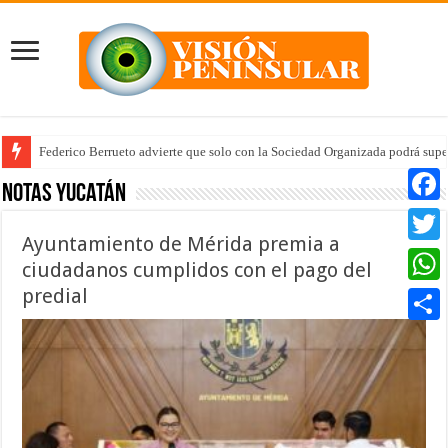
Federico Berrueto advierte que solo con la Sociedad Organizada podrá supe
Arrancan la tercera etapa de Médico 24/7
Notas Yucatán
Faceb
Ayuntamiento de Mérida premia a
Twitte
ciudadanos cumplidos con el pago del
predial
Whats
Compar