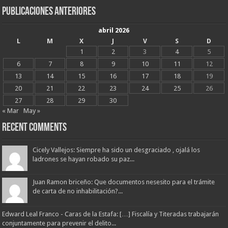
Publicaciones Anteriores
abril 2026
L
M
X
J
V
S
D
1
2
3
4
5
6
7
8
9
10
11
12
13
14
15
16
17
18
19
20
21
22
23
24
25
26
27
28
29
30
« Mar
May »
Recent Comments
Cicely Vallejos: Siempre ha sido un desgraciado , ojalá los
ladrones se hayan robado su paz...
Juan Ramon briceño: Que documentos nesesito para el trámite
de carta de no inhabilitación?...
Edward Leal Franco - Caras de la Estafa: […] Fiscalía y Titeradas trabajarán
conjuntamente para prevenir el delito...