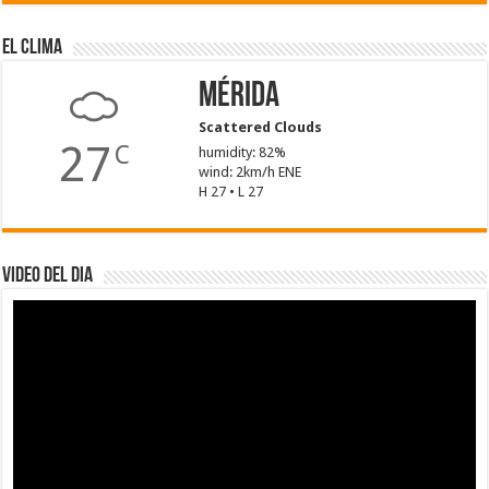
El Clima
Mérida
Scattered Clouds
27
C
humidity: 82%
wind: 2km/h ENE
H 27 • L 27
Video del dia