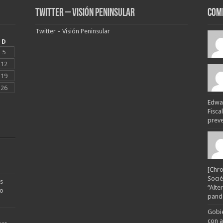
Twitter – Visión Peninsular
Com
Twitter – Visión Peninsular
D
5
12
19
26
Edwar
Fisca
preven
[Chro
Socié
s
“Alte
no
pande
Gobie
con a