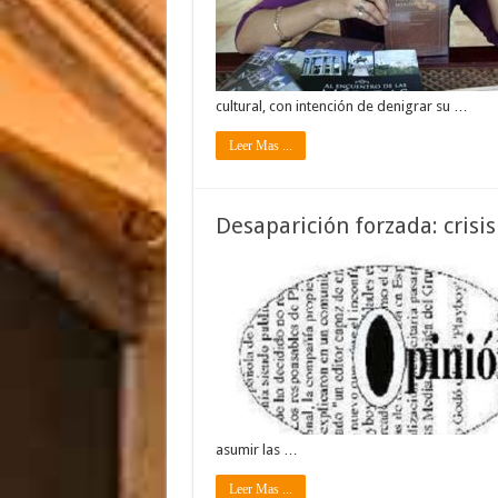
cultural, con intención de denigrar su …
Leer Mas ...
Desaparición forzada: crisi
asumir las …
Leer Mas ...