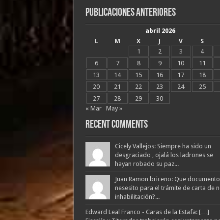
Publicaciones Anteriores
abril 2026
L
M
X
J
V
S
1
2
3
4
6
7
8
9
10
11
13
14
15
16
17
18
20
21
22
23
24
25
27
28
29
30
« Mar
May »
Recent Comments
Cicely Vallejos: Siempre ha sido un
desgraciado , ojalá los ladrones se
hayan robado su paz...
Juan Ramon briceño: Que documento
nesesito para el trámite de carta de 
inhabilitación?...
Edward Leal Franco - Caras de la Estafa: […]