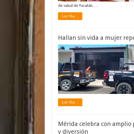
de salud de Yucatán. …
Leer Mas ...
Hallan sin vida a mujer re
Leer Mas ...
Mérida celebra con amplio p
y diversión