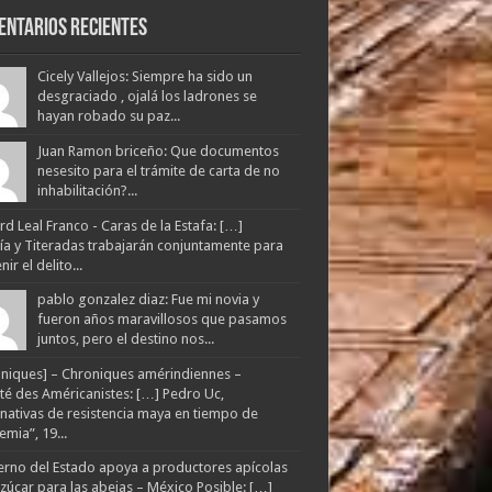
entarios Recientes
Cicely Vallejos: Siempre ha sido un
desgraciado , ojalá los ladrones se
hayan robado su paz...
Juan Ramon briceño: Que documentos
nesesito para el trámite de carta de no
inhabilitación?...
d Leal Franco - Caras de la Estafa: […]
lía y Titeradas trabajarán conjuntamente para
ir el delito...
pablo gonzalez diaz: Fue mi novia y
fueron años maravillosos que pasamos
juntos, pero el destino nos...
niques] – Chroniques amérindiennes –
té des Américanistes: […] Pedro Uc,
rnativas de resistencia maya en tiempo de
mia”, 19...
rno del Estado apoya a productores apícolas
zúcar para las abejas – México Posible: […]