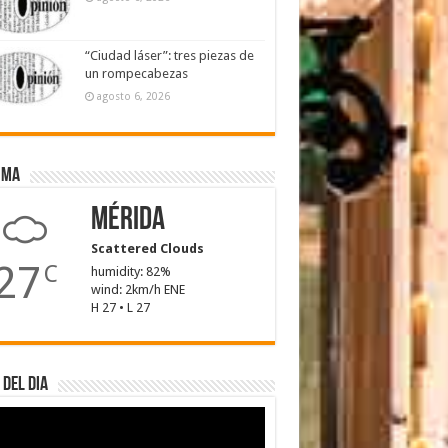
“Ciudad láser”: tres piezas de
un rompecabezas
agosto 6, 2026
ima
Mérida
Scattered Clouds
27
C
humidity: 82%
wind: 2km/h ENE
H 27 • L 27
 del dia