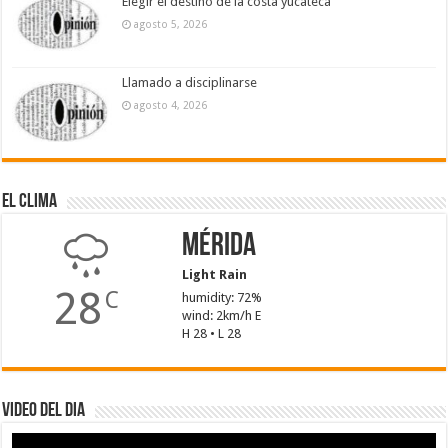
Elegir el destino de la costa yucateca
agosto 5, 2026
Llamado a disciplinarse
agosto 4, 2026
El Clima
Mérida
Light Rain
28
C
humidity: 72%
wind: 2km/h E
H 28 • L 28
Video del dia