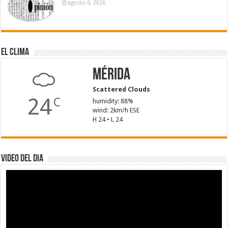
agosto 6, 2026
El Clima
Mérida
Scattered Clouds
24
C
humidity: 88%
wind: 2km/h ESE
H 24 • L 24
Video del dia