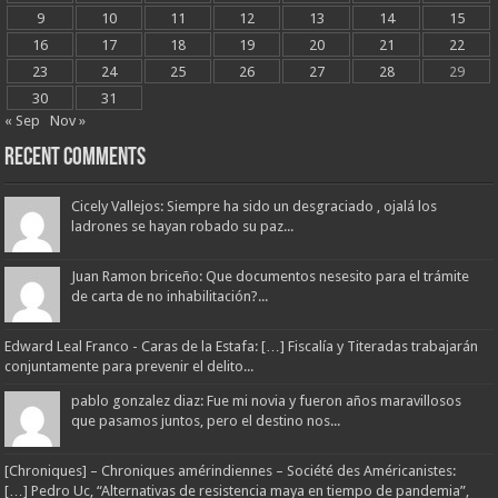
9
10
11
12
13
14
15
16
17
18
19
20
21
22
23
24
25
26
27
28
29
30
31
« Sep
Nov »
Recent Comments
Cicely Vallejos: Siempre ha sido un desgraciado , ojalá los
ladrones se hayan robado su paz...
Juan Ramon briceño: Que documentos nesesito para el trámite
de carta de no inhabilitación?...
Edward Leal Franco - Caras de la Estafa: […] Fiscalía y Titeradas trabajarán
conjuntamente para prevenir el delito...
pablo gonzalez diaz: Fue mi novia y fueron años maravillosos
que pasamos juntos, pero el destino nos...
[Chroniques] – Chroniques amérindiennes – Société des Américanistes:
[…] Pedro Uc, “Alternativas de resistencia maya en tiempo de pandemia”,