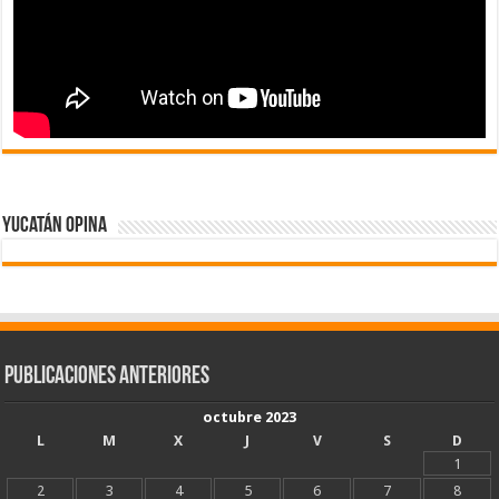
Yucatán Opina
Publicaciones Anteriores
octubre 2023
L
M
X
J
V
S
D
1
2
3
4
5
6
7
8