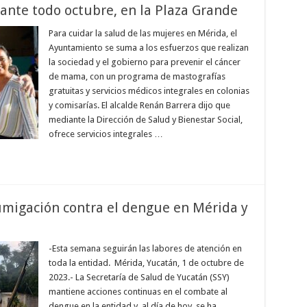
ante todo octubre, en la Plaza Grande
Para cuidar la salud de las mujeres en Mérida, el
Ayuntamiento se suma a los esfuerzos que realizan
la sociedad y el gobierno para prevenir el cáncer
de mama, con un programa de mastografías
gratuitas y servicios médicos integrales en colonias
y comisarías. El alcalde Renán Barrera dijo que
mediante la Dirección de Salud y Bienestar Social,
ofrece servicios integrales …
umigación contra el dengue en Mérida y
-Esta semana seguirán las labores de atención en
toda la entidad. Mérida, Yucatán, 1 de octubre de
2023.- La Secretaría de Salud de Yucatán (SSY)
mantiene acciones continuas en el combate al
dengue en la entidad y, al día de hoy, se ha