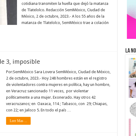
cotidiana transmiten la huella que dejó la matanza
de Tlatelolco. Redacción SemMéxico, Ciudad de
México, 2 de octubre, 2023.- A los 55 años de la
matanza de Tlatelolco, SemMéxico trae a colación
La No
e 3, imposible
Por:SemMéxico Sara Lovera SemMéxico, Ciudad de México,
2 de octubre, 2023.- Hoy 248 hombres están en el registro
de violentadores contra mujeres en política, hay un hombre,
en Veracruz sancionado 11 veces, por violentar
políticamente a una mujer. Exonerado. Hay otros 42
veracruzanos; en Oaxaca, 114 ; Tabasco, con 29; Chiapas,
con 22; en Jalisco 5. En todo el país …
Leer Mas ...