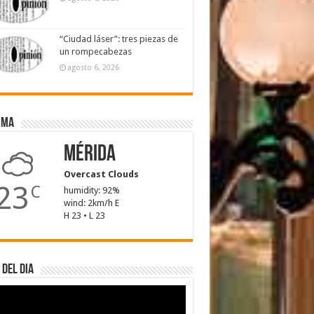
“Ciudad láser”: tres piezas de
un rompecabezas
agosto 6, 2026
ima
Mérida
Overcast Clouds
23
C
humidity: 92%
wind: 2km/h E
H 23 • L 23
 del dia