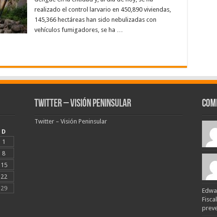
realizado el control larvario en 450,890 viviendas,
145,366 hectáreas han sido nebulizadas con
vehículos fumigadores, se ha …
Twitter – Visión Peninsular
Com
Twitter – Visión Peninsular
D
1
8
15
22
29
Edwar
Fisca
preven