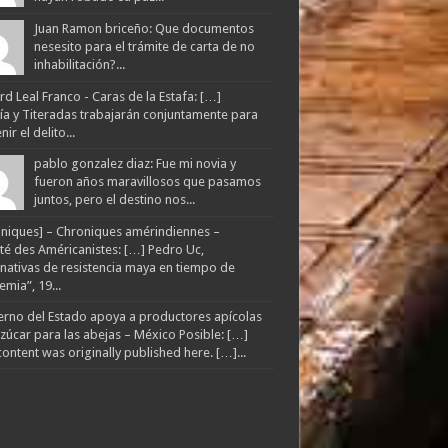
Juan Ramon briceño: Que documentos
nesesito para el trámite de carta de no
inhabilitación?...
d Leal Franco - Caras de la Estafa: […]
lía y Titeradas trabajarán conjuntamente para
ir el delito...
pablo gonzalez diaz: Fue mi novia y
fueron años maravillosos que pasamos
juntos, pero el destino nos...
niques] – Chroniques amérindiennes –
té des Américanistes: […] Pedro Uc,
rnativas de resistencia maya en tiempo de
mia”, 19...
rno del Estado apoya a productores apícolas
zúcar para las abejas – México Posible: […]
content was originally published here. […]...