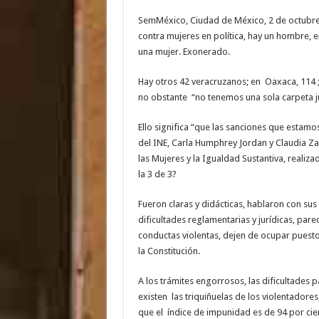
SemMéxico, Ciudad de México, 2 de octubre,
contra mujeres en política, hay un hombre, 
una mujer. Exonerado.
Hay otros 42 veracruzanos; en Oaxaca, 114 ; 
no obstante “no tenemos una sola carpeta jud
Ello significa “que las sanciones que estam
del INE, Carla Humphrey Jordan y Claudia Z
las Mujeres y la Igualdad Sustantiva, realiz
la 3 de 3?
Fueron claras y didácticas, hablaron con sus 
dificultades reglamentarias y jurídicas, pa
conductas violentas, dejen de ocupar puesto
la Constitución.
A los trámites engorrosos, las dificultades pa
existen las triquiñuelas de los violentadore
que el índice de impunidad es de 94 por cie