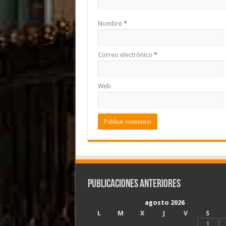
Nombre
*
Correo electrónico
*
Web
Publicaciones Anteriores
agosto 2026
L
M
X
J
V
S
1