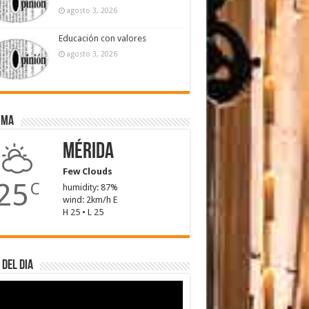
agosto 3, 2026
Educación con valores
agosto 3, 2026
ima
Mérida
Few Clouds
25
C
humidity: 87%
wind: 2km/h E
H 25 • L 25
 del dia