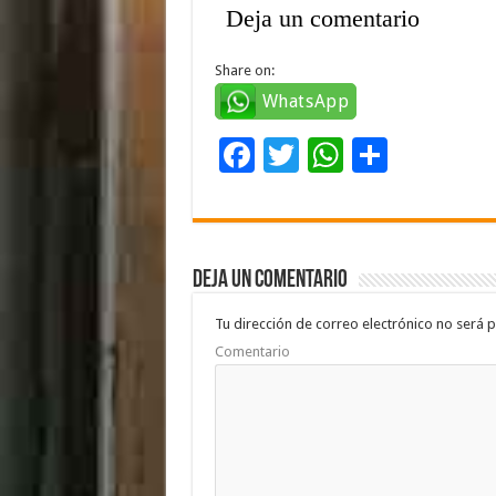
Deja un comentario
Share on:
WhatsApp
F
T
W
C
ac
wi
h
o
e
tt
at
m
b
er
sA
p
Deja un comentario
o
p
ar
o
p
ti
Tu dirección de correo electrónico no será p
Comentario
k
r