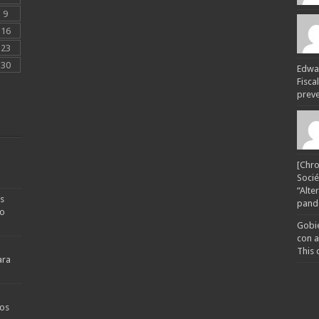
9
16
23
30
Edwar
Fisca
preven
[Chro
Socié
“Alte
s
pande
no
Gobie
con a
This 
ara
os