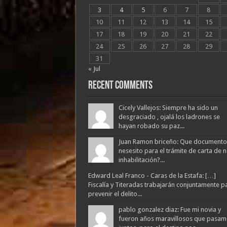
3
4
5
6
7
8
10
11
12
13
14
15
17
18
19
20
21
22
24
25
26
27
28
29
31
« Jul
Recent Comments
Cicely Vallejos: Siempre ha sido un
desgraciado , ojalá los ladrones se
hayan robado su paz...
Juan Ramon briceño: Que documento
nesesito para el trámite de carta de 
inhabilitación?...
Edward Leal Franco - Caras de la Estafa: […]
Fiscalía y Titeradas trabajarán conjuntamente p
prevenir el delito...
pablo gonzalez diaz: Fue mi novia y
fueron años maravillosos que pasam