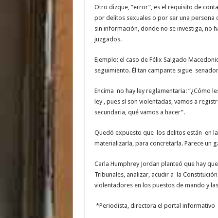
Otro dizque, “error”, es el requisito de cont
por delitos sexuales o por ser una persona
sin información, donde no se investiga, no ha
juzgados.
Ejemplo: el caso de Félix Salgado Macedonio,
seguimiento. Él tan campante sigue senador
Encima no hay ley reglamentaria: “¿Cómo le
ley , pues sí son violentadas, vamos a regist
secundaria, qué vamos a hacer”.
Quedó expuesto que los delitos están en la 
materializarla, para concretarla. Parece un g
Carla Humphrey Jordan planteó que hay que ha
Tribunales, analizar, acudir a la Constitución.
violentadores en los puestos de mando y las
*Periodista, directora el portal informati