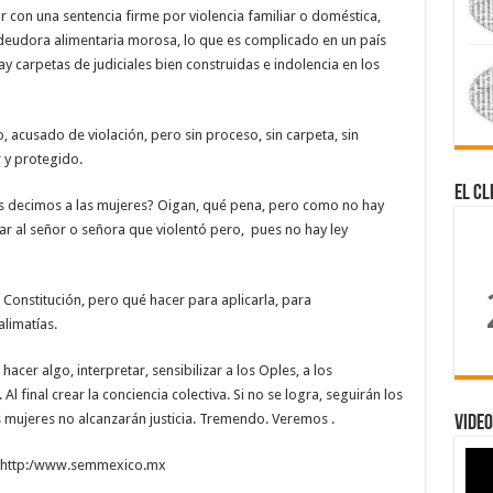
ar con una sentencia firme por violencia familiar o doméstica,
 deudora alimentaria morosa, lo que es complicado en un país
y carpetas de judiciales bien construidas e indolencia en los
 acusado de violación, pero sin proceso, sin carpeta, sin
 y protegido.
El Cl
s decimos a las mujeres? Oigan, qué pena, pero como no hay
rar al señor o señora que violentó pero, pues no hay ley
Constitución, pero qué hacer para aplicarla, para
alimatías.
cer algo, interpretar, sensibilizar a los Oples, a los
 Al final crear la conciencia colectiva. Si no se logra, seguirán los
 mujeres no alcanzarán justicia. Tremendo. Veremos .
Video
vo http:/www.semmexico.mx