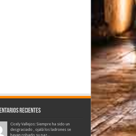
entarios Recientes
Cicely Vallejos: Siempre ha sido un
desgraciado , ojalá los ladrones se
hayan robado su paz...