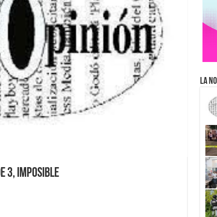
La No
e 3, imposible