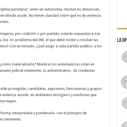
iplina partidaria”, viven sin autonomía, muchas no denuncian,
n dónde acudir. No tienen claridad sobre qué es de violencia
rinto.
 mujeres, por coalición o por partido, estarán expuestas a esa
La Op
a. Ese es problema del INE, el que debe recibir y resolver las
s? Con un iniciado. ¿Qué exigir a cada partido político, a los
 ¿cómo materializarlo? Mientras los violentadores están en
asunto judicial solamente, es administrativo, de conductas
 están protegidas, candidatas, aspirantes, funcionarias y grupos
a violencia sucede en ambientes misóginos y machistas que
lema mayor.
forma; interpretarla y ponderarla -con el principio de
es inminente.