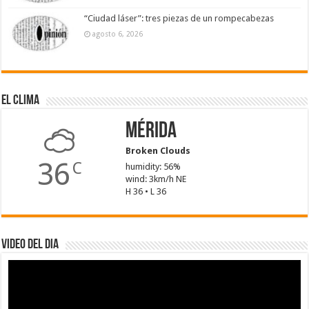
“Ciudad láser”: tres piezas de un rompecabezas
agosto 6, 2026
El Clima
Mérida
Broken Clouds
36
C
humidity: 56%
wind: 3km/h NE
H 36 • L 36
Video del dia