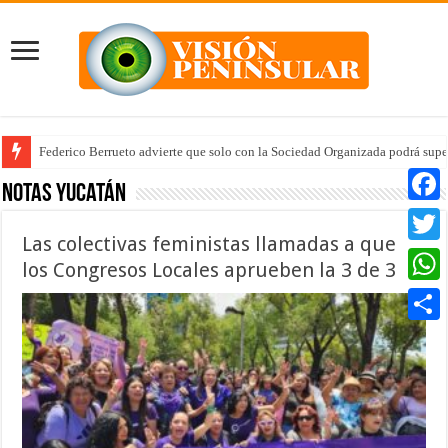
Federico Berrueto advierte que solo con la Sociedad Organizada podrá supe
Arrancan la tercera etapa de Médico 24/7
Notas Yucatán
Faceb
Las colectivas feministas llamadas a que
Twitte
los Congresos Locales aprueben la 3 de 3
Whats
Compar