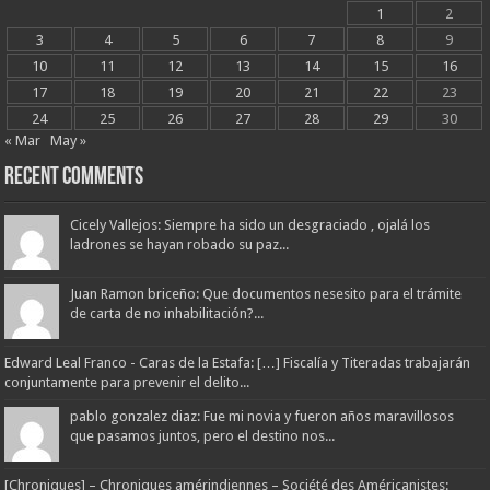
1
2
3
4
5
6
7
8
9
10
11
12
13
14
15
16
17
18
19
20
21
22
23
24
25
26
27
28
29
30
« Mar
May »
Recent Comments
Cicely Vallejos: Siempre ha sido un desgraciado , ojalá los
ladrones se hayan robado su paz...
Juan Ramon briceño: Que documentos nesesito para el trámite
de carta de no inhabilitación?...
Edward Leal Franco - Caras de la Estafa: […] Fiscalía y Titeradas trabajarán
conjuntamente para prevenir el delito...
pablo gonzalez diaz: Fue mi novia y fueron años maravillosos
que pasamos juntos, pero el destino nos...
[Chroniques] – Chroniques amérindiennes – Société des Américanistes: