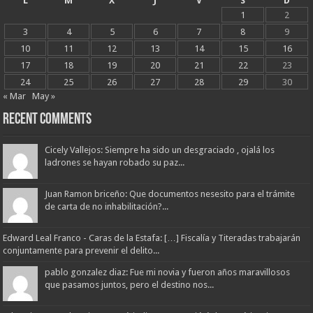
L
M
X
J
V
S
D
1
2
3
4
5
6
7
8
9
10
11
12
13
14
15
16
17
18
19
20
21
22
23
24
25
26
27
28
29
30
« Mar
May »
Recent Comments
Cicely Vallejos: Siempre ha sido un desgraciado , ojalá los
ladrones se hayan robado su paz...
Juan Ramon briceño: Que documentos nesesito para el trámite
de carta de no inhabilitación?...
Edward Leal Franco - Caras de la Estafa: […] Fiscalía y Titeradas trabajarán
conjuntamente para prevenir el delito...
pablo gonzalez diaz: Fue mi novia y fueron años maravillosos
que pasamos juntos, pero el destino nos...