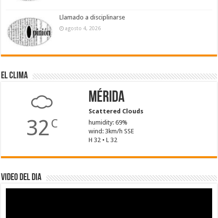
Llamado a disciplinarse
agosto 4, 2026
El Clima
Mérida
Scattered Clouds
32
C
humidity: 69%
wind: 3km/h SSE
H 32 • L 32
Video del dia