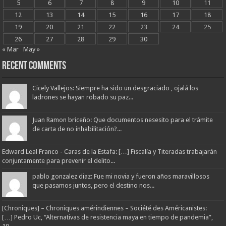
5
6
7
8
9
10
11
12
13
14
15
16
17
18
19
20
21
22
23
24
25
26
27
28
29
30
« Mar
May »
Recent Comments
Cicely Vallejos: Siempre ha sido un desgraciado , ojalá los
ladrones se hayan robado su paz...
Juan Ramon briceño: Que documentos nesesito para el trámite
de carta de no inhabilitación?...
Edward Leal Franco - Caras de la Estafa: […] Fiscalía y Titeradas trabajarán
conjuntamente para prevenir el delito...
pablo gonzalez diaz: Fue mi novia y fueron años maravillosos
que pasamos juntos, pero el destino nos...
[Chroniques] – Chroniques amérindiennes – Société des Américanistes:
[…] Pedro Uc, “Alternativas de resistencia maya en tiempo de pandemia”,