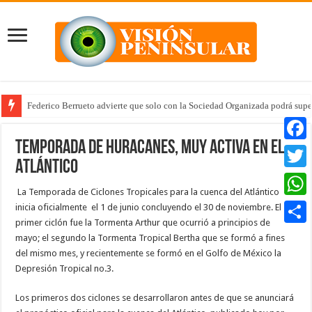
Federico Berrueto advierte que solo con la Sociedad Organizada podrá supe
Temporada de huracanes, muy activa en el
Faceb
Atlántico
Twitte
La Temporada de Ciclones Tropicales para la cuenca del Atlántico
Whats
inicia oficialmente el 1 de junio concluyendo el 30 de noviembre. El
primer ciclón fue la Tormenta Arthur que ocurrió a principios de
Compar
mayo; el segundo la Tormenta Tropical Bertha que se formó a fines
del mismo mes, y recientemente se formó en el Golfo de México la
Depresión Tropical no.3.
Los primeros dos ciclones se desarrollaron antes de que se anunciará