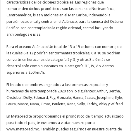
características de los ciclones tropicales. Las regiones que
comprenden dichos pronósticos son las costas de Norteamérica,
Centroamérica, islas y atolones en el Mar Caribe, incluyendo la
porción occidental y central en el Atlántico; para la cuenca del Océano
Pacífico son contempladas la región oriental, central incluyendo
archipiélagos e islas.
Para el océano Atlántico: Un total de 13 a 19 ciclones con nombre, de
las cuales 6 a 12 podrían ser tormentas tropicales, 6 a 10 se podrían
convertir en huracanes de categoría I y II, y otras 3 a 6 más se
desarrollarán como huracanes en la categoría III, IV, V o vientos
superiores a 250 km/h.
El listado de nombres asignados a las tormentas tropicales y
huracanes de esta temporada 2020 son lo siguientes: Arthur, Bertha,
Cristobal, Dolly, Edouard, Fay, Gonzalo, Hanna, Isaias, Josephine, Kyle,
Laura, Marco, Nana, Omar, Paulette, Rene, Sally, Teddy, Vicky y Wilfred.
En Meteored te proporcionamos el pronóstico del tiempo actualizado
para todo el país, te invitamos a visitar nuestro portal
www.meteored.mx. También puedes seguirnos en nuestra cuenta de