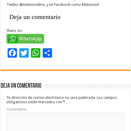
Twitter @meteoredmx, y en Facebook como Meteored.
Deja un comentario
Share on:
WhatsApp
F
T
W
C
ac
wi
h
o
e
tt
at
m
b
er
sA
p
Deja un comentario
o
p
ar
o
p
ti
Tu dirección de correo electrónico no será publicada.
Los campos
obligatorios están marcados con
*
k
r
Comentario