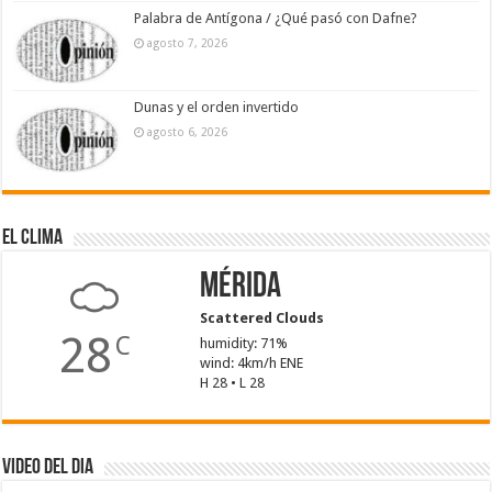
Palabra de Antígona / ¿Qué pasó con Dafne?
agosto 7, 2026
Dunas y el orden invertido
agosto 6, 2026
El Clima
Mérida
Scattered Clouds
28
C
humidity: 71%
wind: 4km/h ENE
H 28 • L 28
Video del dia