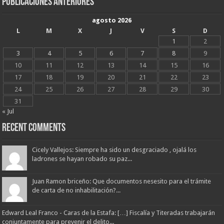
Publicaciones Anteriores
agosto 2026
L
M
X
J
V
S
D
1
2
3
4
5
6
7
8
9
10
11
12
13
14
15
16
17
18
19
20
21
22
23
24
25
26
27
28
29
30
31
« Jul
Recent Comments
Cicely Vallejos: Siempre ha sido un desgraciado , ojalá los
ladrones se hayan robado su paz...
Juan Ramon briceño: Que documentos nesesito para el trámite
de carta de no inhabilitación?...
Edward Leal Franco - Caras de la Estafa: […] Fiscalía y Titeradas trabajarán
conjuntamente para prevenir el delito...