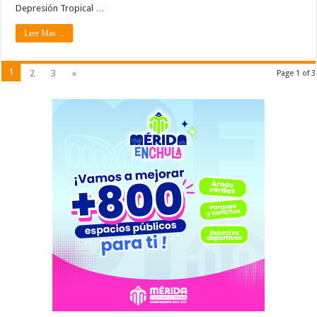
Depresión Tropical …
Leer Mas ...
1
2
3
»
Page 1 of 3