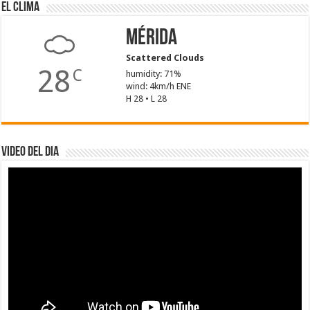
El Clima
Mérida
Scattered Clouds
28
C
humidity: 71%
wind: 4km/h ENE
H 28 • L 28
Video del dia