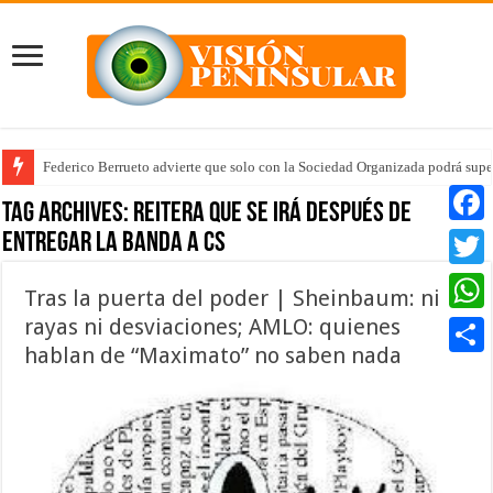
Federico Berrueto advierte que solo con la Sociedad Organizada podrá supe
Tag Archives:
reitera que se irá después de
entregar la banda a CS
Faceb
Twitte
Tras la puerta del poder | Sheinbaum: ni
rayas ni desviaciones; AMLO: quienes
Whats
hablan de “Maximato” no saben nada
Compar