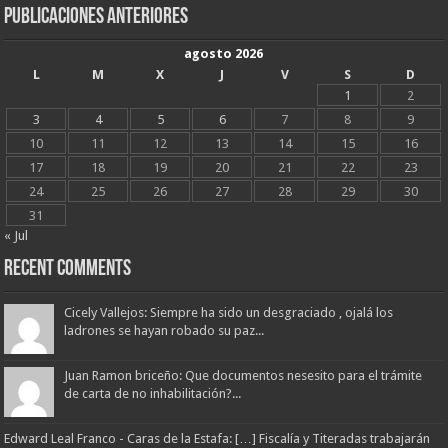
Publicaciones Anteriores
agosto 2026
L
M
X
J
V
S
D
1
2
3
4
5
6
7
8
9
10
11
12
13
14
15
16
17
18
19
20
21
22
23
24
25
26
27
28
29
30
31
« Jul
Recent Comments
Cicely Vallejos: Siempre ha sido un desgraciado , ojalá los
ladrones se hayan robado su paz...
Juan Ramon briceño: Que documentos nesesito para el trámite
de carta de no inhabilitación?...
Edward Leal Franco - Caras de la Estafa: […] Fiscalía y Titeradas trabajarán