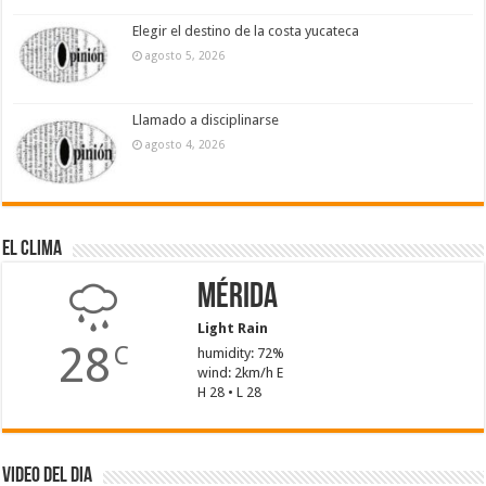
Elegir el destino de la costa yucateca
agosto 5, 2026
Llamado a disciplinarse
agosto 4, 2026
El Clima
Mérida
Light Rain
28
C
humidity: 72%
wind: 2km/h E
H 28 • L 28
Video del dia