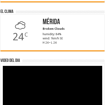
El Clima
Mérida
Broken Clouds
24
C
humidity: 84%
wind: 1km/h SE
H 24 • L 24
Video del dia