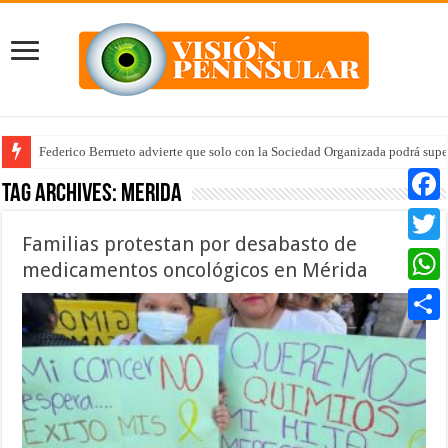
Federico Berrueto advierte que solo con la Sociedad Organizada podrá supe
Arrancan la tercera etapa de Médico 24/7
Tag Archives:
merida
Faceb
Familias protestan por desabasto de
Twitte
medicamentos oncológicos en Mérida
Whats
Compar