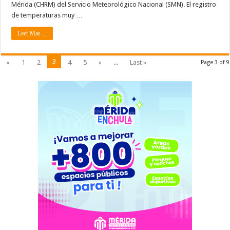
Mérida (CHRM) del Servicio Meteorológico Nacional (SMN). El registro
de temperaturas muy …
Leer Mas ...
3
«
1
2
4
5
»
...
Last »
Page 3 of 9