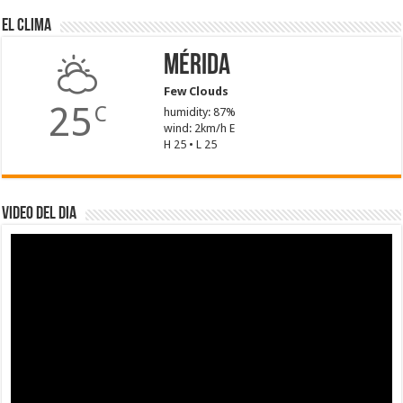
El Clima
Mérida
Few Clouds
25
C
humidity: 87%
wind: 2km/h E
H 25 • L 25
Video del dia