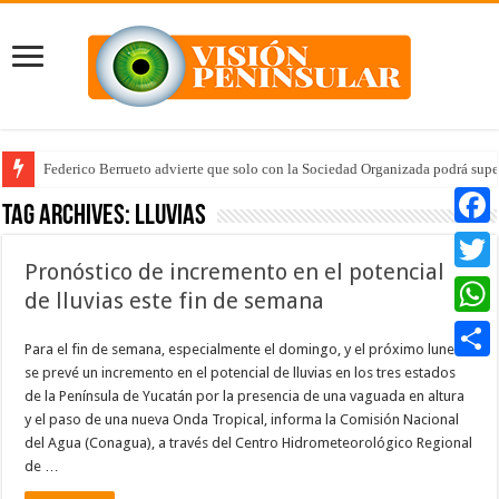
Federico Berrueto advierte que solo con la Sociedad Organizada podrá supe
Tag Archives:
lluvias
Faceb
Pronóstico de incremento en el potencial
Twitte
de lluvias este fin de semana
Whats
Para el fin de semana, especialmente el domingo, y el próximo lunes
se prevé un incremento en el potencial de lluvias en los tres estados
Compar
de la Península de Yucatán por la presencia de una vaguada en altura
y el paso de una nueva Onda Tropical, informa la Comisión Nacional
del Agua (Conagua), a través del Centro Hidrometeorológico Regional
de …