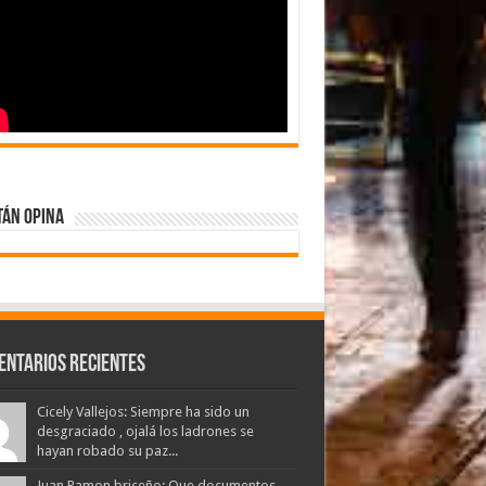
tán Opina
entarios Recientes
Cicely Vallejos: Siempre ha sido un
desgraciado , ojalá los ladrones se
hayan robado su paz...
Juan Ramon briceño: Que documentos