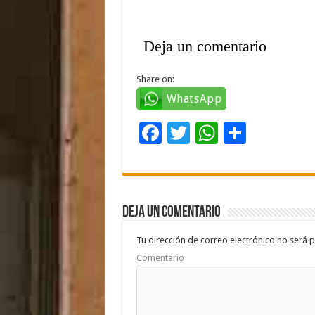
Deja un comentario
Share on:
WhatsApp
F
T
W
C
ac
wi
h
o
e
tt
at
m
b
er
sA
p
Deja un comentario
o
p
ar
o
p
ti
Tu dirección de correo electrónico no será p
Comentario
k
r