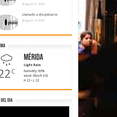
agosto 5, 2026
Llamado a disciplinarse
agosto 4, 2026
ima
Mérida
Light Rain
22
C
humidity: 80%
wind: 3km/h SSE
H 22 • L 22
 del dia