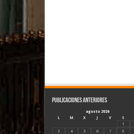
Publicaciones Anteriores
agosto 2026
L
M
X
J
V
S
1
3
4
5
6
7
8