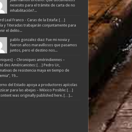
nesesito para el trámite de carta de no
inhabilitación?...
d Leal Franco - Caras de la Estafa: […]
lía y Titeradas trabajarán conjuntamente para
ir el delito...
pablo gonzalez diaz: Fue mi novia y
fueron años maravillosos que pasamos
juntos, pero el destino nos...
niques] – Chroniques amérindiennes –
té des Américanistes: […] Pedro Uc,
rnativas de resistencia maya en tiempo de
mia”, 19...
rno del Estado apoya a productores apícolas
zúcar para las abejas – México Posible: […]
content was originally published here. […]...