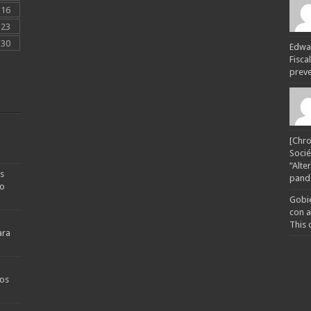
16
23
30
Edwar
Fisca
preven
[Chro
Socié
“Alte
s
pande
no
Gobie
con a
This 
ara
os