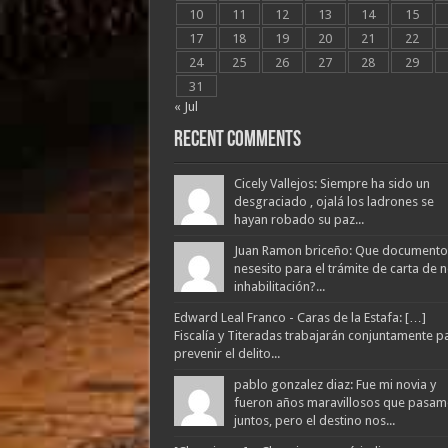
10
11
12
13
14
15
17
18
19
20
21
22
24
25
26
27
28
29
31
« Jul
Recent Comments
Cicely Vallejos: Siempre ha sido un
desgraciado , ojalá los ladrones se
hayan robado su paz...
Juan Ramon briceño: Que documento
nesesito para el trámite de carta de 
inhabilitación?...
Edward Leal Franco - Caras de la Estafa: […]
Fiscalía y Titeradas trabajarán conjuntamente p
prevenir el delito...
pablo gonzalez diaz: Fue mi novia y
fueron años maravillosos que pasam
juntos, pero el destino nos...