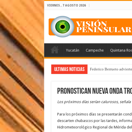
VIERNES , 7 AGOSTO 2026
Yucatán
Campeche
Quintana Ro
Ultimas Noticias
Federico Berrueto adviert
Pronostican nueva onda tro
Los próximos días serían calurosos, señal
Para los próximos días se presentarán condi
descarten chubascos por las tardes, inform
Hidrometeorológico Regional de Mérida del 