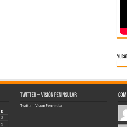
Yuca
Twitter – Visión Peninsular
Com
Twitter – Visión Peninsular
D
2
9