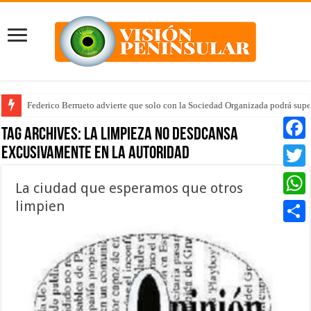
Federico Berrueto advierte que solo con la Sociedad Organizada podrá supe
Tag Archives:
la limpieza no desdcansa
excusivamente en la autoridad
Faceb
Twitte
La ciudad que esperamos que otros
limpien
Whats
Compar