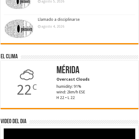
agosto 5, 2026
Llamado a disciplinarse
agosto 4, 2026
El Clima
Mérida
Overcast Clouds
22
C
humidity: 91%
wind: 2km/h ESE
H 22 • L 22
Video del dia