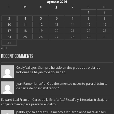
agosto 2026
L
M
X
J
V
S
D
1
2
3
4
5
6
7
8
9
10
11
12
13
14
15
16
17
18
19
20
21
22
23
24
25
26
27
28
29
30
31
« Jul
Recent Comments
Cicely Vallejos: Siempre ha sido un desgraciado , ojalá los
ladrones se hayan robado su paz...
Juan Ramon briceño: Que documentos nesesito para el trámite
de carta de no inhabilitación?...
Edward Leal Franco - Caras de la Estafa: […] Fiscalía y Titeradas trabajarán
conjuntamente para prevenir el delito...
pablo gonzalez diaz: Fue mi novia y fueron años maravillosos