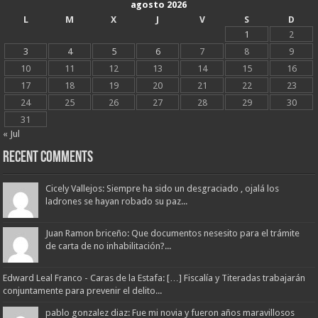
agosto 2026
L
M
X
J
V
S
D
1
2
3
4
5
6
7
8
9
10
11
12
13
14
15
16
17
18
19
20
21
22
23
24
25
26
27
28
29
30
31
« Jul
Recent Comments
Cicely Vallejos: Siempre ha sido un desgraciado , ojalá los
ladrones se hayan robado su paz...
Juan Ramon briceño: Que documentos nesesito para el trámite
de carta de no inhabilitación?...
Edward Leal Franco - Caras de la Estafa: […] Fiscalía y Titeradas trabajarán
conjuntamente para prevenir el delito...
pablo gonzalez diaz: Fue mi novia y fueron años maravillosos