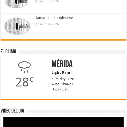
agosto 5, 2026
Llamado a disciplinarse
agosto 4, 2026
El Clima
Mérida
Light Rain
28
C
humidity: 72%
wind: 2km/h E
H 28 • L 28
Video del dia