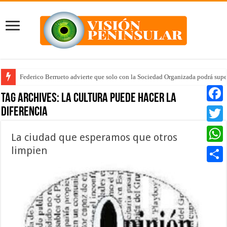
Federico Berrueto advierte que solo con la Sociedad Organizada podrá supe
Tag Archives:
la cultura puede hacer la
diferencia
Faceb
Twitte
La ciudad que esperamos que otros
limpien
Whats
Compar