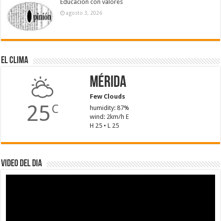
Educación con valores
agosto 3, 2026
El Clima
Mérida
Few Clouds
25
C
humidity: 87%
wind: 2km/h E
H 25 • L 25
Video del dia