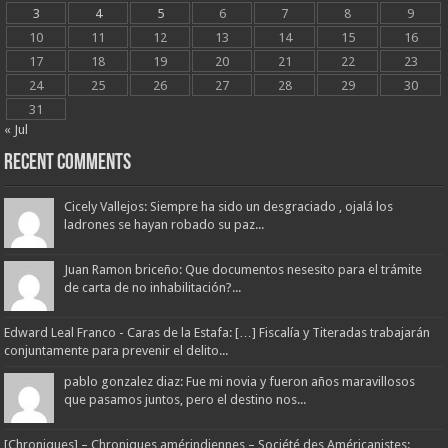
3
4
5
6
7
8
9
10
11
12
13
14
15
16
17
18
19
20
21
22
23
24
25
26
27
28
29
30
31
« Jul
Recent Comments
Cicely Vallejos: Siempre ha sido un desgraciado , ojalá los
ladrones se hayan robado su paz...
Juan Ramon briceño: Que documentos nesesito para el trámite
de carta de no inhabilitación?...
Edward Leal Franco - Caras de la Estafa: […] Fiscalía y Titeradas trabajarán
conjuntamente para prevenir el delito...
pablo gonzalez diaz: Fue mi novia y fueron años maravillosos
que pasamos juntos, pero el destino nos...
[Chroniques] – Chroniques amérindiennes – Société des Américanistes: