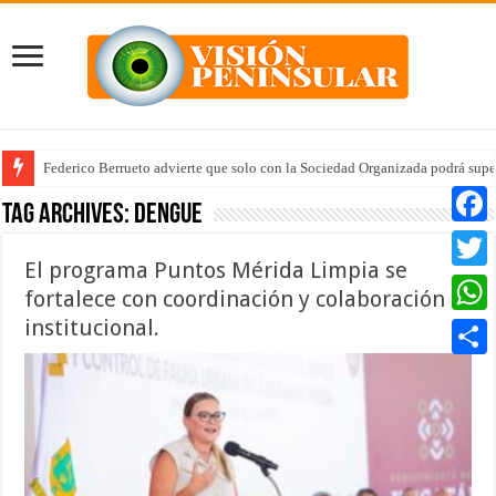
Federico Berrueto advierte que solo con la Sociedad Organizada podrá supe
Arrancan la tercera etapa de Médico 24/7
Tag Archives:
Dengue
Faceb
El programa Puntos Mérida Limpia se
Twitte
fortalece con coordinación y colaboración
institucional.
Whats
Compar