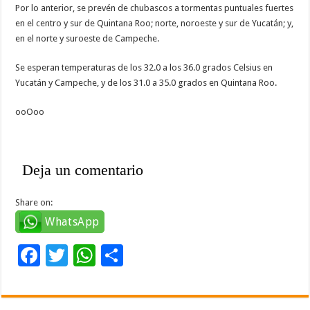
Por lo anterior, se prevén de chubascos a tormentas puntuales fuertes
en el centro y sur de Quintana Roo; norte, noroeste y sur de Yucatán; y,
en el norte y suroeste de Campeche.
Se esperan temperaturas de los 32.0 a los 36.0 grados Celsius en
Yucatán y Campeche, y de los 31.0 a 35.0 grados en Quintana Roo.
ooOoo
Deja un comentario
Share on:
WhatsApp
F
T
W
C
ac
wi
h
o
e
tt
at
m