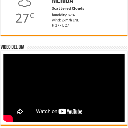
Mérida
Scattered Clouds
27
C
humidity: 82%
wind: 2km/h ENE
H 27 • L 27
Video del dia