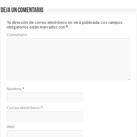
b
er
sA
p
Deja un comentario
o
p
ar
o
p
ti
Tu dirección de correo electrónico no será publicada.
Los campos
obligatorios están marcados con
*
k
r
Comentario
Nombre
*
Correo electrónico
*
Web