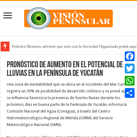
Federico Berrueto advierte que solo con la Sociedad Organizada podrá supe
Pronóstico de aumento en el potencial de
Faceb
lluvias en la Península de Yucatán
Twitte
Una zona de inestabilidad que se ubica en el occidente del Mar Caribe
Whats
registra un 30% de posibilidad de desarrollo ciclónico y se prevé que
su influencia favorezca la presencia de fuertes lluvias durante los
Compar
próximos días en buena parte de la Península de Yucatán, informa la
Comisión Nacional del Agua (Conagua), a través del Centro
Hidrometeorológico Regional de Mérida (CHRM) del Servicio
Meteorológico Nacional (SMN).