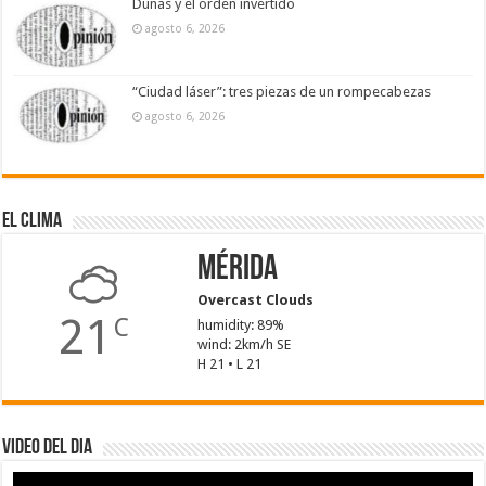
Dunas y el orden invertido
agosto 6, 2026
“Ciudad láser”: tres piezas de un rompecabezas
agosto 6, 2026
El Clima
Mérida
Overcast Clouds
21
C
humidity: 89%
wind: 2km/h SE
H 21 • L 21
Video del dia