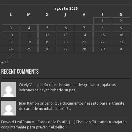
agosto 2026
L
M
X
J
V
S
D
1
2
3
4
5
6
7
8
9
10
11
12
13
14
15
16
17
18
19
20
21
22
23
24
25
26
27
28
29
30
31
« Jul
Recent Comments
Cicely Vallejos: Siempre ha sido un desgraciado , ojalá los
ladrones se hayan robado su paz...
Juan Ramon briceño: Que documentos nesesito para el trámite
de carta de no inhabilitación?...
Edward Leal Franco - Caras de la Estafa: […] Fiscalía y Titeradas trabajarán
conjuntamente para prevenir el delito...