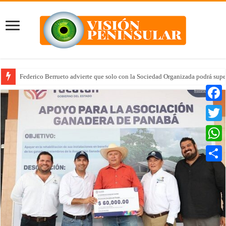
Federico Berrueto advierte que solo con la Sociedad Organizada podrá supe
Arrancan la tercera etapa de Médico 24/7
Faceb
Twitte
Whats
Compar