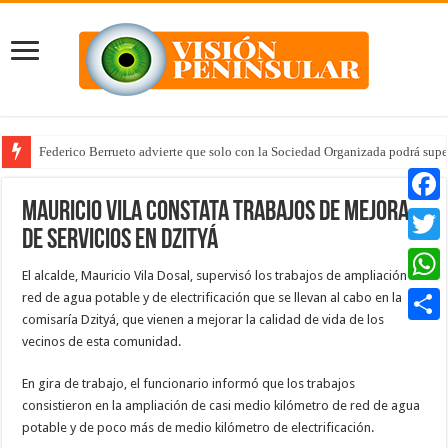
Federico Berrueto advierte que solo con la Sociedad Organizada podrá supe
Mauricio Vila constata trabajos de mejora
Faceb
de servicios en Dzityá
Twitte
El alcalde, Mauricio Vila Dosal, supervisó los trabajos de ampliación de
Whats
red de agua potable y de electrificación que se llevan al cabo en la
comisaría Dzityá, que vienen a mejorar la calidad de vida de los
Compar
vecinos de esta comunidad.
En gira de trabajo, el funcionario informó que los trabajos
consistieron en la ampliación de casi medio kilómetro de red de agua
potable y de poco más de medio kilómetro de electrificación.