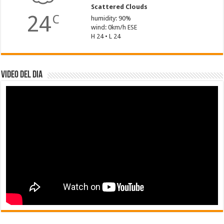
Scattered Clouds
24
C
humidity: 90%
wind: 0km/h ESE
H 24 • L 24
Video del dia