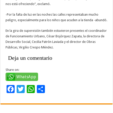
nos está ofreciendo”, exclamó.
-Por la falta de luz en las noches las calles representaban mucho
peligro, especialmente para los niños que acuden a la tienda -abundó.
En la gira de supervisión también estuvieron presentes el coordinador
de Funcionamiento Urbano, César Bojórquez Zapata, la directora de
Desarrollo Social, Cecilia Patrón Laviada y el director de Obras
Públicas, Virgilio Crespo Méndez.
Deja un comentario
Share on:
WhatsApp
F
T
W
C
ac
wi
h
o
e
tt
at
m