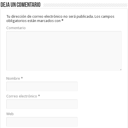
b
er
sA
p
Deja un comentario
o
p
ar
o
p
ti
Tu dirección de correo electrónico no será publicada.
Los campos
obligatorios están marcados con
*
k
r
Comentario
Nombre
*
Correo electrónico
*
Web