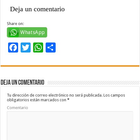
Deja un comentario
Share on:
WhatsApp
F
T
W
C
ac
wi
h
o
e
tt
at
m
b
er
sA
p
Deja un comentario
o
p
ar
o
p
ti
Tu dirección de correo electrónico no será publicada.
Los campos
obligatorios están marcados con
*
k
r
Comentario