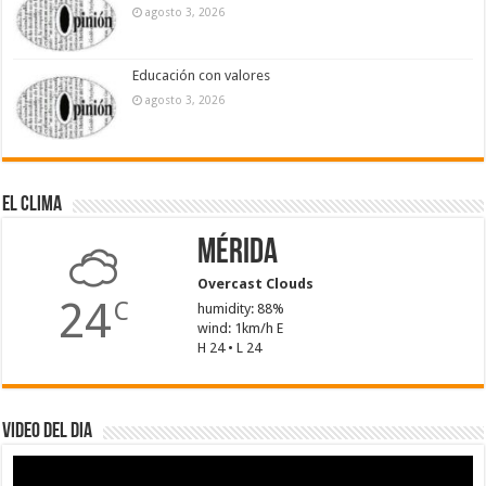
agosto 3, 2026
Educación con valores
agosto 3, 2026
El Clima
Mérida
Overcast Clouds
24
C
humidity: 88%
wind: 1km/h E
H 24 • L 24
Video del dia