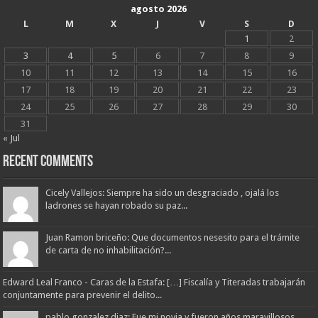
agosto 2026
L
M
X
J
V
S
D
1
2
3
4
5
6
7
8
9
10
11
12
13
14
15
16
17
18
19
20
21
22
23
24
25
26
27
28
29
30
31
« Jul
Recent Comments
Cicely Vallejos: Siempre ha sido un desgraciado , ojalá los
ladrones se hayan robado su paz...
Juan Ramon briceño: Que documentos nesesito para el trámite
de carta de no inhabilitación?...
Edward Leal Franco - Caras de la Estafa: […] Fiscalía y Titeradas trabajarán
conjuntamente para prevenir el delito...
pablo gonzalez diaz: Fue mi novia y fueron años maravillosos