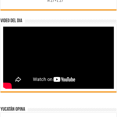
H 27 • L 27
Video del dia
Yucatán Opina