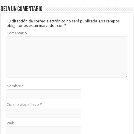
b
er
sA
p
Deja un comentario
o
p
ar
o
p
ti
Tu dirección de correo electrónico no será publicada.
Los campos
obligatorios están marcados con
*
k
r
Comentario
Nombre
*
Correo electrónico
*
Web