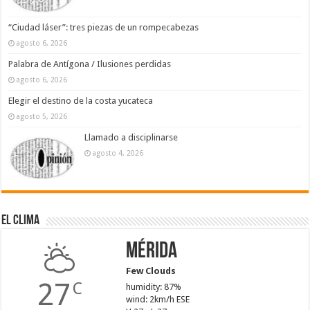
“Ciudad láser”: tres piezas de un rompecabezas
agosto 6, 2026
Palabra de Antígona / Ilusiones perdidas
agosto 6, 2026
Elegir el destino de la costa yucateca
agosto 5, 2026
Llamado a disciplinarse
agosto 4, 2026
El Clima
Mérida
Few Clouds
27
C
humidity: 87%
wind: 2km/h ESE