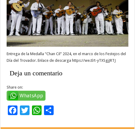
Entrega de la Medalla “Chan Cil” 2024, en el marco de los Festejos del
Día del Trovador. Enlace de descarga https://we.tl/t-yTXSgjJRTJ
Deja un comentario
Share on:
WhatsApp
F
T
W
C
ac
wi
h
o
e
tt
at
m