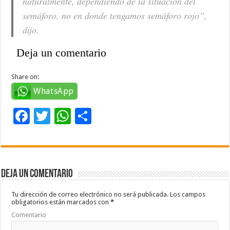
naturalmente, dependiendo de la situación del
semáforo, no en donde tengamos semáforo rojo”,
dijo.
Deja un comentario
Share on:
WhatsApp
F
T
W
C
ac
wi
h
o
e
tt
at
m
b
er
sA
p
Deja un comentario
o
p
ar
o
p
ti
Tu dirección de correo electrónico no será publicada.
Los campos
obligatorios están marcados con
*
k
r
Comentario