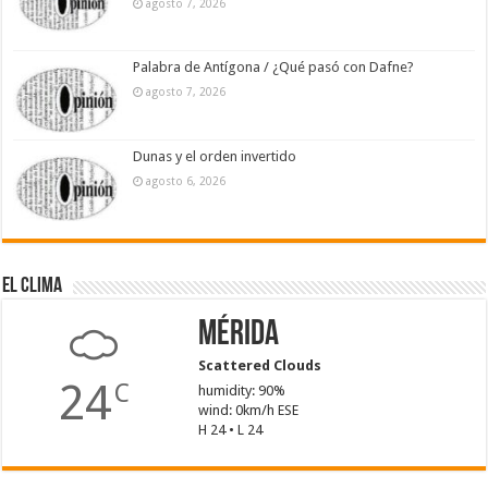
agosto 7, 2026
Palabra de Antígona / ¿Qué pasó con Dafne?
agosto 7, 2026
Dunas y el orden invertido
agosto 6, 2026
El Clima
Mérida
Scattered Clouds
24
C
humidity: 90%
wind: 0km/h ESE
H 24 • L 24