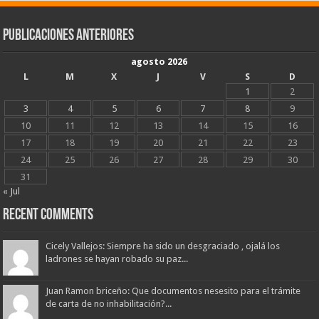
Publicaciones Anteriores
agosto 2026
L
M
X
J
V
S
D
1
2
3
4
5
6
7
8
9
10
11
12
13
14
15
16
17
18
19
20
21
22
23
24
25
26
27
28
29
30
31
« Jul
Recent Comments
Cicely Vallejos: Siempre ha sido un desgraciado , ojalá los
ladrones se hayan robado su paz...
Juan Ramon briceño: Que documentos nesesito para el trámite
de carta de no inhabilitación?...