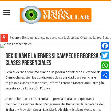
Federico Berrueto advierte que solo con la Sociedad Organizada podrá supe
Faceb
Decidirán el viernes si Campeche regresa a
clases presenciales
Twitte
Será el viernes próximo cuando se podría definir si en el estado de
Whats
Campeche existen las condiciones de seguridad para reiniciar el
regreso a clases presenciales, informó Esteban Moctezuma Barragán,
Compar
secretario de Educación Pública.
Al participar en la conferencia de prensa diaria en la que dan a
conocer los avances de los Programas del Bienestar, la secretaria del
Trabajo y Previsión Social, Luis María Alcalde y Esteban Moctezuma,