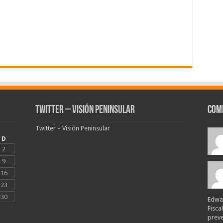
Twitter – Visión Peninsular
Com
Twitter – Visión Peninsular
D
2
9
16
23
30
Edwar
Fisca
preven