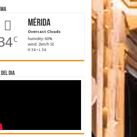
ima
Mérida
Overcast Clouds
34
C
humidity: 60%
wind: 2km/h SE
H 34 • L 34
 del dia