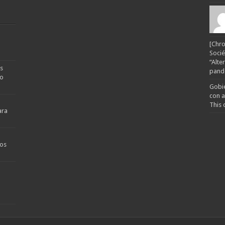
[Chro
Socié
“Alte
s
pande
no
Gobie
con a
This 
ara
os