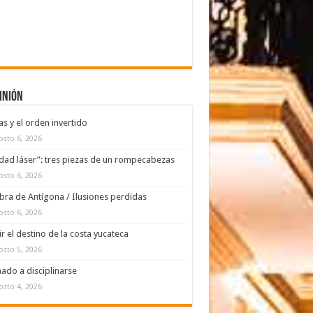
inión
s y el orden invertido
osto 6, 2026
dad láser”: tres piezas de un rompecabezas
osto 6, 2026
bra de Antígona / Ilusiones perdidas
osto 6, 2026
ir el destino de la costa yucateca
osto 5, 2026
ado a disciplinarse
osto 4, 2026