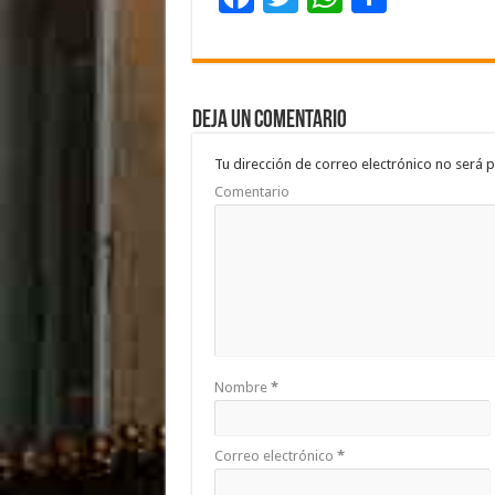
ac
wi
h
o
e
tt
at
m
b
er
sA
p
Deja un comentario
o
p
ar
o
p
ti
Tu dirección de correo electrónico no será p
Comentario
k
r
Nombre
*
Correo electrónico
*