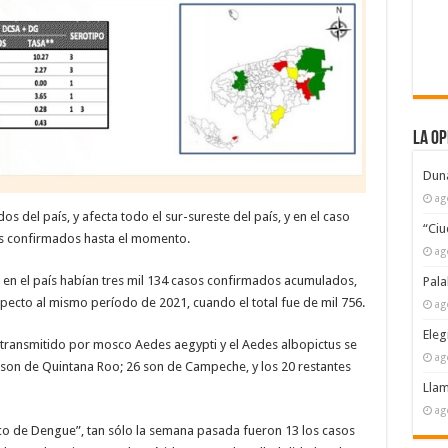
La Op
Duna
ag
s del país, y afecta todo el sur-sureste del país, y en el caso
“Ciu
sos confirmados hasta el momento.
ag
en el país habían tres mil 134 casos confirmados acumulados,
Pala
pecto al mismo período de 2021, cuando el total fue de mil 756.
ag
Eleg
o transmitido por mosco Aedes aegypti y el Aedes albopictus se
ag
 son de Quintana Roo; 26 son de Campeche, y los 20 restantes
Llam
ag
o de Dengue”, tan sólo la semana pasada fueron 13 los casos