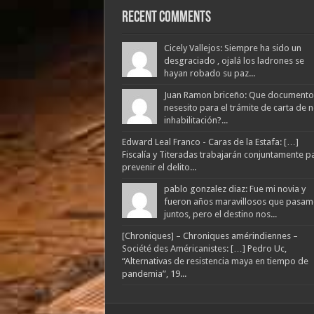
Recent Comments
Cicely Vallejos: Siempre ha sido un
desgraciado , ojalá los ladrones se
hayan robado su paz...
Juan Ramon briceño: Que documento
nesesito para el trámite de carta de 
inhabilitación?...
Edward Leal Franco - Caras de la Estafa: […]
Fiscalía y Titeradas trabajarán conjuntamente p
prevenir el delito...
pablo gonzalez diaz: Fue mi novia y
fueron años maravillosos que pasam
juntos, pero el destino nos...
[Chroniques] – Chroniques amérindiennes –
Société des Américanistes: […] Pedro Uc,
“Alternativas de resistencia maya en tiempo de
pandemia”, 19...