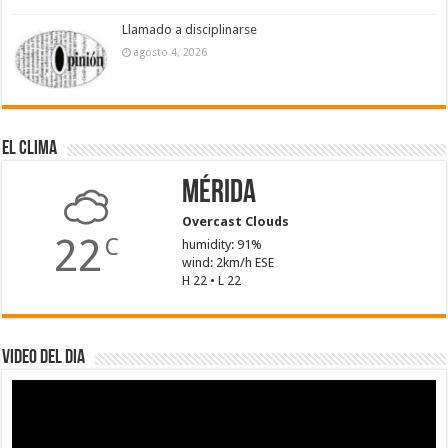
Llamado a disciplinarse
agosto 4, 2026
El Clima
Mérida
Overcast Clouds
22
C
humidity: 91%
wind: 2km/h ESE
H 22 • L 22
Video del dia