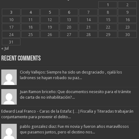
1
2
3
4
5
6
7
8
9
10
11
12
13
14
15
16
17
18
19
20
21
22
23
24
25
26
27
28
29
30
31
« Jul
Recent Comments
Cicely Vallejos: Siempre ha sido un desgraciado , ojalá los
ladrones se hayan robado su paz...
Juan Ramon briceño: Que documentos nesesito para el trámite
de carta de no inhabilitación?...
Edward Leal Franco - Caras de la Estafa: […] Fiscalía y Titeradas trabajarán
conjuntamente para prevenir el delito...
pablo gonzalez diaz: Fue mi novia y fueron años maravillosos
que pasamos juntos, pero el destino nos...