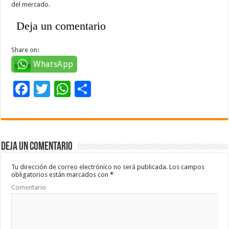
del mercado.
Deja un comentario
Share on:
WhatsApp
F
T
W
C
ac
wi
h
o
e
tt
at
m
b
er
sA
p
Deja un comentario
o
p
ar
o
p
ti
Tu dirección de correo electrónico no será publicada.
Los campos
obligatorios están marcados con
*
k
r
Comentario