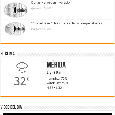
Dunas y el orden invertido
agosto 6, 2026
“Ciudad láser”: tres piezas de un rompecabezas
agosto 6, 2026
El Clima
Mérida
Light Rain
32
C
humidity: 70%
wind: 5km/h NE
H 32 • L 32
Video del dia