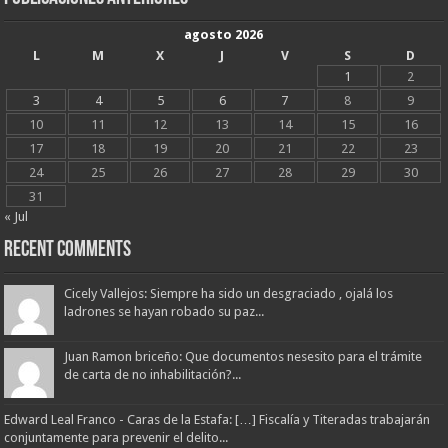
agosto 2026
L
M
X
J
V
S
D
1
2
3
4
5
6
7
8
9
10
11
12
13
14
15
16
17
18
19
20
21
22
23
24
25
26
27
28
29
30
31
« Jul
Recent Comments
Cicely Vallejos: Siempre ha sido un desgraciado , ojalá los
ladrones se hayan robado su paz...
Juan Ramon briceño: Que documentos nesesito para el trámite
de carta de no inhabilitación?...
Edward Leal Franco - Caras de la Estafa: […] Fiscalía y Titeradas trabajarán
conjuntamente para prevenir el delito...