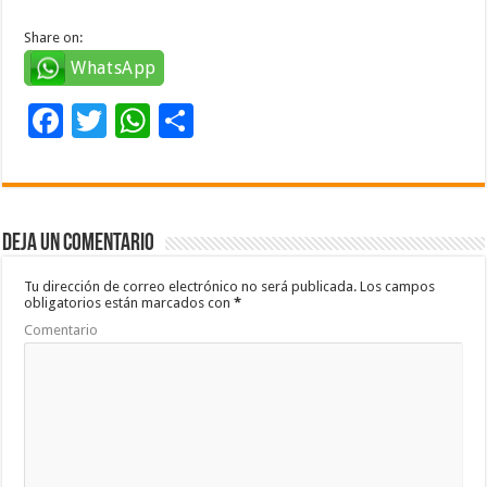
Share on:
WhatsApp
F
T
W
C
ac
wi
h
o
e
tt
at
m
b
er
sA
p
Deja un comentario
o
p
ar
o
p
ti
Tu dirección de correo electrónico no será publicada.
Los campos
obligatorios están marcados con
*
k
r
Comentario