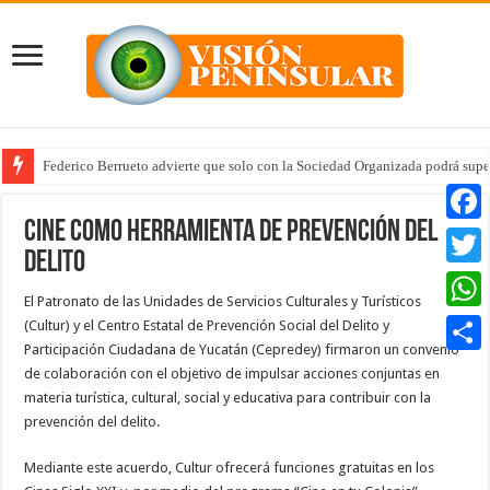
Federico Berrueto advierte que solo con la Sociedad Organizada podrá supe
Cine como herramienta de prevención del
Faceb
delito
Twitte
El Patronato de las Unidades de Servicios Culturales y Turísticos
Whats
(Cultur) y el Centro Estatal de Prevención Social del Delito y
Participación Ciudadana de Yucatán (Cepredey) firmaron un convenio
Compar
de colaboración con el objetivo de impulsar acciones conjuntas en
materia turística, cultural, social y educativa para contribuir con la
prevención del delito.
Mediante este acuerdo, Cultur ofrecerá funciones gratuitas en los