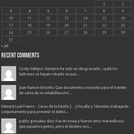
1
2
3
4
5
6
7
8
9
10
11
12
13
14
15
16
17
18
19
20
21
22
23
24
25
26
27
28
29
30
31
« Jul
Recent Comments
Cicely Vallejos: Siempre ha sido un desgraciado , ojalá los
ladrones se hayan robado su paz...
Juan Ramon briceño: Que documentos nesesito para el trámite
de carta de no inhabilitación?...
Edward Leal Franco - Caras de la Estafa: […] Fiscalía y Titeradas trabajarán
conjuntamente para prevenir el delito...
pablo gonzalez diaz: Fue mi novia y fueron años maravillosos
que pasamos juntos, pero el destino nos...