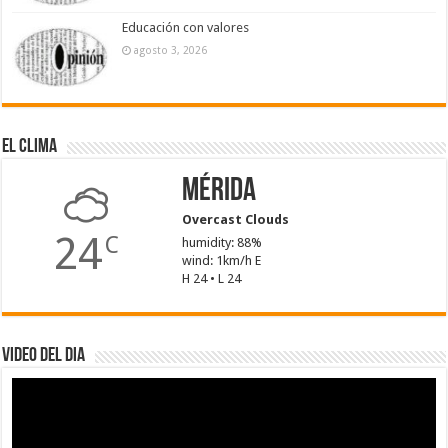
Educación con valores
agosto 3, 2026
El Clima
Mérida
Overcast Clouds
24
C
humidity: 88%
wind: 1km/h E
H 24 • L 24
Video del dia