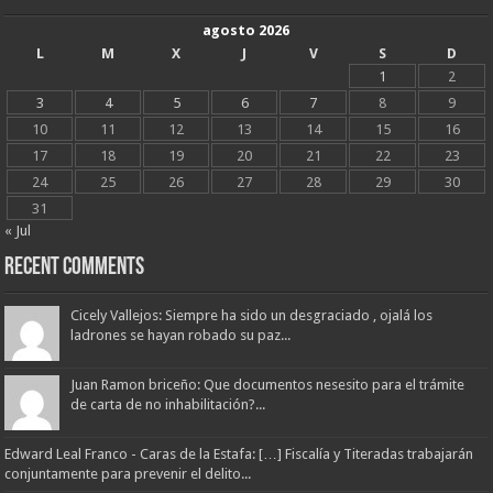
agosto 2026
L
M
X
J
V
S
D
1
2
3
4
5
6
7
8
9
10
11
12
13
14
15
16
17
18
19
20
21
22
23
24
25
26
27
28
29
30
31
« Jul
Recent Comments
Cicely Vallejos: Siempre ha sido un desgraciado , ojalá los
ladrones se hayan robado su paz...
Juan Ramon briceño: Que documentos nesesito para el trámite
de carta de no inhabilitación?...
Edward Leal Franco - Caras de la Estafa: […] Fiscalía y Titeradas trabajarán
conjuntamente para prevenir el delito...