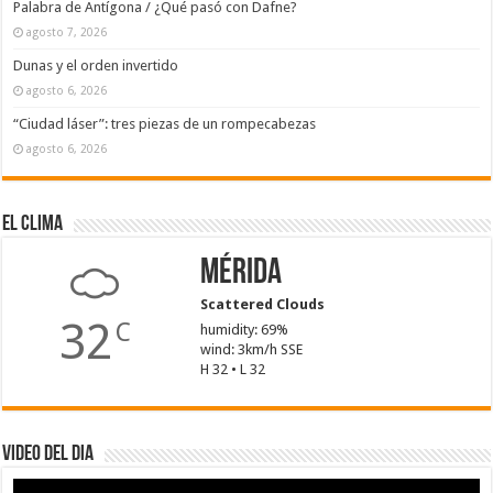
Palabra de Antígona / ¿Qué pasó con Dafne?
agosto 7, 2026
Dunas y el orden invertido
agosto 6, 2026
“Ciudad láser”: tres piezas de un rompecabezas
agosto 6, 2026
El Clima
Mérida
Scattered Clouds
32
C
humidity: 69%
wind: 3km/h SSE
H 32 • L 32
Video del dia