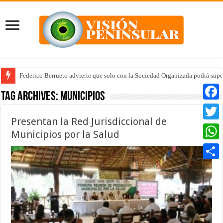
Federico Berrueto advierte que solo con la Sociedad Organizada podrá supe
Arrancan la tercera etapa de Médico 24/7
Tag Archives:
Municipios
Faceb
Presentan la Red Jurisdiccional de
Twitte
Municipios por la Salud
Whats
Compar