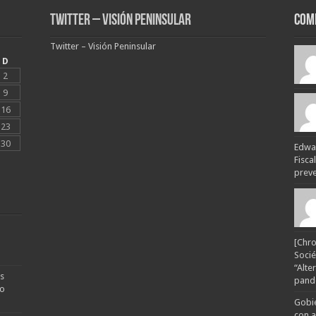
Twitter – Visión Peninsular
Com
Twitter – Visión Peninsular
D
2
9
16
23
30
Edwar
Fisca
preven
[Chro
Socié
“Alte
s
pande
no
Gobie
con a