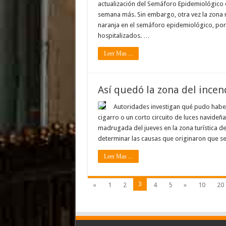
actualización del Semáforo Epidemiológico e
semana más. Sin embargo, otra vez la zona 
naranja en el semáforo epidemiológico, por 
hospitalizados. …
Leer Mas ...
Así quedó la zona del incen
Autoridades investigan qué pudo haber
cigarro o un corto circuito de luces navideñ
madrugada del jueves en la zona turística 
determinar las causas que originaron que se
Leer Mas ...
3
«
1
2
4
5
»
10
20