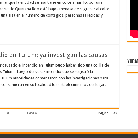
n el que la entidad se mantiene en color amarillo, por una
norte de Quintana Roo está bajo amenaza de regresar al color
una alza en el número de contagios, personas fallecidas y
dio en Tulum; ya investigan las causas
Yuca
 causado el incendio en Tulum pudo haber sido una colilla de
as Tulum.- Luego del voraz incendio que se registró la
de Tulum autoridades comenzaron con las investigaciones para
 consumieran en su totalidad los establecimientos del lugar. …
30
...
Last »
Page 3 of 301