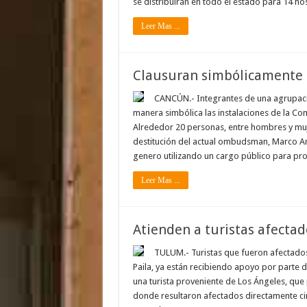
se distribuirán en todo el estado para 14 ho
Leer Mas ...
Clausuran simbólicamente 
CANCÚN.- Integrantes de una agrupaci
manera simbólica las instalaciones de la C
Alrededor 20 personas, entre hombres y muj
destitución del actual ombudsman, Marco An
genero utilizando un cargo público para p
Leer Mas ...
Atienden a turistas afecta
TULUM.- Turistas que fueron afectados
Paila, ya están recibiendo apoyo por parte d
una turista proveniente de Los Ángeles, que
donde resultaron afectados directamente cin