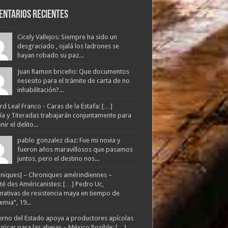
entarios Recientes
Cicely Vallejos: Siempre ha sido un
desgraciado , ojalá los ladrones se
hayan robado su paz...
Juan Ramon briceño: Que documentos
nesesito para el trámite de carta de no
inhabilitación?...
d Leal Franco - Caras de la Estafa: […]
lía y Titeradas trabajarán conjuntamente para
ir el delito...
pablo gonzalez diaz: Fue mi novia y
fueron años maravillosos que pasamos
juntos, pero el destino nos...
niques] – Chroniques amérindiennes –
té des Américanistes: […] Pedro Uc,
rnativas de resistencia maya en tiempo de
mia”, 19...
rno del Estado apoya a productores apícolas
zúcar para las abejas – México Posible: […]