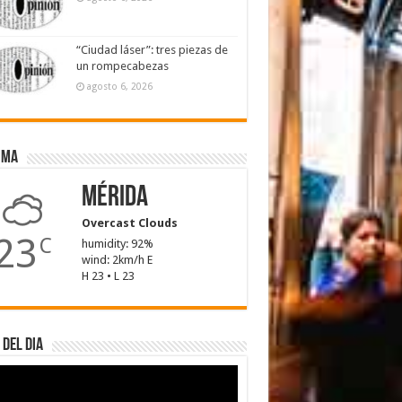
“Ciudad láser”: tres piezas de
un rompecabezas
agosto 6, 2026
ima
Mérida
Overcast Clouds
23
C
humidity: 92%
wind: 2km/h E
H 23 • L 23
 del dia