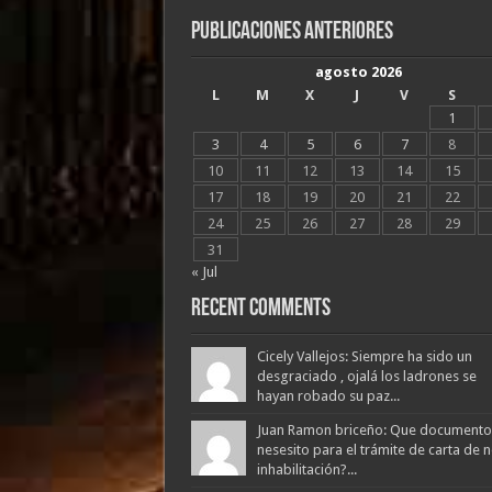
Publicaciones Anteriores
agosto 2026
L
M
X
J
V
S
1
3
4
5
6
7
8
10
11
12
13
14
15
17
18
19
20
21
22
24
25
26
27
28
29
31
« Jul
Recent Comments
Cicely Vallejos: Siempre ha sido un
desgraciado , ojalá los ladrones se
hayan robado su paz...
Juan Ramon briceño: Que documento
nesesito para el trámite de carta de 
inhabilitación?...