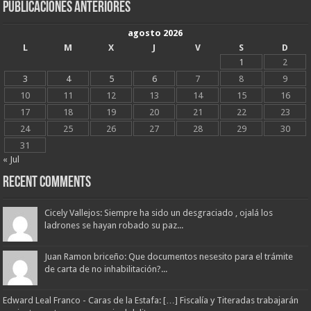
Publicaciones Anteriores
agosto 2026
L
M
X
J
V
S
D
1
2
3
4
5
6
7
8
9
10
11
12
13
14
15
16
17
18
19
20
21
22
23
24
25
26
27
28
29
30
31
« Jul
Recent Comments
Cicely Vallejos: Siempre ha sido un desgraciado , ojalá los
ladrones se hayan robado su paz...
Juan Ramon briceño: Que documentos nesesito para el trámite
de carta de no inhabilitación?...
Edward Leal Franco - Caras de la Estafa: […] Fiscalía y Titeradas trabajarán