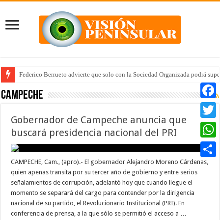
Federico Berrueto advierte que solo con la Sociedad Organizada podrá supe
Arrancan la tercera etapa de Médico 24/7
Campeche
Faceb
Gobernador de Campeche anuncia que
Twitte
buscará presidencia nacional del PRI
Whats
CAMPECHE, Cam., (apro).- El gobernador Alejandro Moreno Cárdenas,
Compar
quien apenas transita por su tercer año de gobierno y entre serios
señalamientos de corrupción, adelantó hoy que cuando llegue el
momento se separará del cargo para contender por la dirigencia
nacional de su partido, el Revolucionario Institucional (PRI). En
conferencia de prensa, a la que sólo se permitió el acceso a …