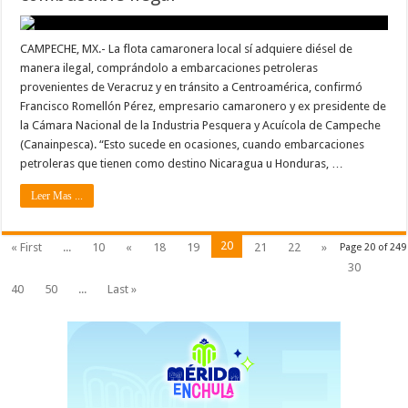
CAMPECHE, MX.- La flota camaronera local sí adquiere diésel de
manera ilegal, comprándolo a embarcaciones petroleras
provenientes de Veracruz y en tránsito a Centroamérica, confirmó
Francisco Romellón Pérez, empresario camaronero y ex presidente de
la Cámara Nacional de la Industria Pesquera y Acuícola de Campeche
(Canainpesca). “Esto sucede en ocasiones, cuando embarcaciones
petroleras que tienen como destino Nicaragua u Honduras, …
Leer Mas ...
20
« First
...
10
«
18
19
21
22
»
Page 20 of 249
30
40
50
...
Last »