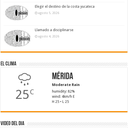
Elegir el destino de la costa yucateca
agosto 5, 2026
Llamado a disciplinarse
agosto 4, 2026
El Clima
Mérida
Moderate Rain
25
C
humidity: 82%
wind: 4km/h E
H 25 • L 25
Video del dia