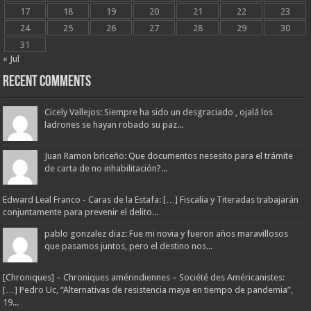
17
18
19
20
21
22
23
24
25
26
27
28
29
30
31
« Jul
Recent Comments
Cicely Vallejos: Siempre ha sido un desgraciado , ojalá los
ladrones se hayan robado su paz...
Juan Ramon briceño: Que documentos nesesito para el trámite
de carta de no inhabilitación?...
Edward Leal Franco - Caras de la Estafa: […] Fiscalía y Titeradas trabajarán
conjuntamente para prevenir el delito...
pablo gonzalez diaz: Fue mi novia y fueron años maravillosos
que pasamos juntos, pero el destino nos...
[Chroniques] – Chroniques amérindiennes – Société des Américanistes:
[…] Pedro Uc, “Alternativas de resistencia maya en tiempo de pandemia”,
19...