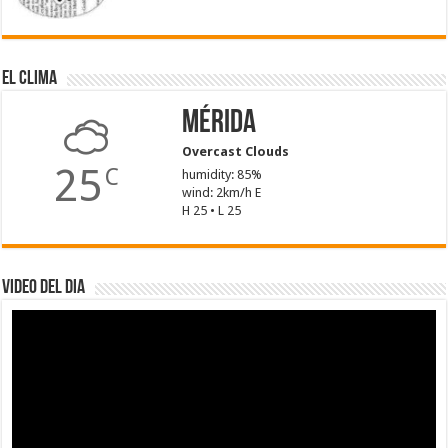
El Clima
Mérida
Overcast Clouds
25
C
humidity: 85%
wind: 2km/h E
H 25 • L 25
Video del dia