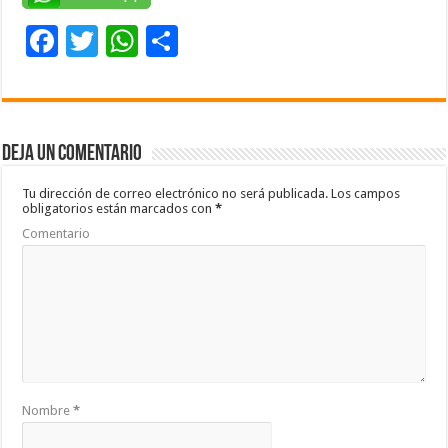
F
T
W
C
ac
wi
h
o
e
tt
at
m
b
er
sA
p
Deja un comentario
o
p
ar
o
p
ti
Tu dirección de correo electrónico no será publicada.
Los campos
obligatorios están marcados con
*
k
r
Comentario
Nombre
*