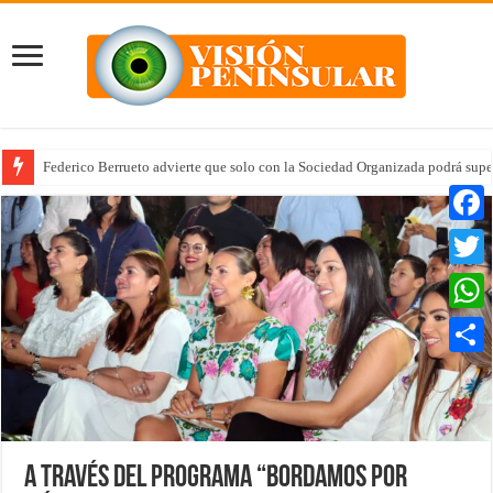
Federico Berrueto advierte que solo con la Sociedad Organizada podrá supe
Faceb
Twitte
Whats
Compar
A través del programa “Bordamos por