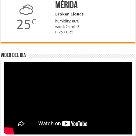
Mérida
Broken Clouds
25
C
humidity: 80%
wind: 2km/h E
H 25 • L 25
Video del dia