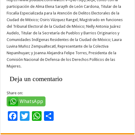
participación de Alma Elena Sarayth de León Cardona, Titular de la
Fiscalía Especializada para la Atención de Delitos Electorales de la
Ciudad de México; Osiris Vázquez Rangel, Magistrado en funciones
del Tribunal Electoral de la Ciudad de México; Nelly Antonia Juárez
Audelo, Titular de la Secretaría de Pueblos y Barrios Originarios y
Comunidades Indígenas Residentes de la Ciudad de México; Laura
Luvina Muñoz Zempualtecatl, Representante de la Colectiva
Nepanihuyan; y Joanna Alejandra Felipe Torres, Presidenta de la
Comisión Nacional de Defensa de los Derechos Políticos de las
Mujeres.
Deja un comentario
Share on:
WhatsApp
F
T
W
C
ac
wi
h
o