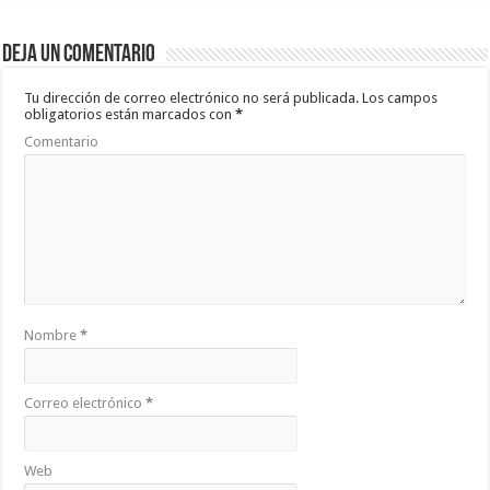
e
tt
at
m
b
er
sA
p
Deja un comentario
o
p
ar
o
p
ti
Tu dirección de correo electrónico no será publicada.
Los campos
obligatorios están marcados con
*
k
r
Comentario
Nombre
*
Correo electrónico
*
Web