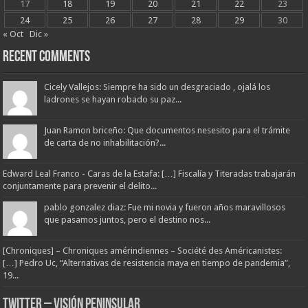
17
18
19
20
21
22
23
24
25
26
27
28
29
30
« Oct
Dic »
Recent Comments
Cicely Vallejos: Siempre ha sido un desgraciado , ojalá los
ladrones se hayan robado su paz...
Juan Ramon briceño: Que documentos nesesito para el trámite
de carta de no inhabilitación?...
Edward Leal Franco - Caras de la Estafa: […] Fiscalía y Titeradas trabajarán
conjuntamente para prevenir el delito...
pablo gonzalez diaz: Fue mi novia y fueron años maravillosos
que pasamos juntos, pero el destino nos...
[Chroniques] – Chroniques amérindiennes – Société des Américanistes:
[…] Pedro Uc, “Alternativas de resistencia maya en tiempo de pandemia”,
19...
Twitter – Visión Peninsular