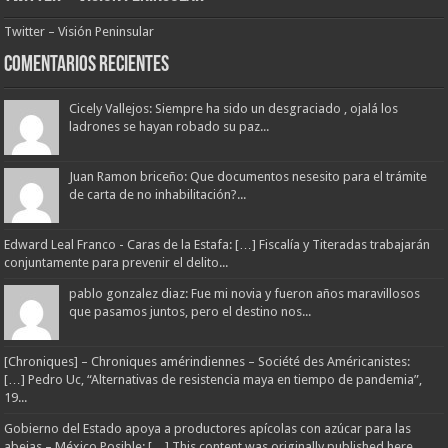
Twitter – Visión Peninsular
Comentarios Recientes
Cicely Vallejos: Siempre ha sido un desgraciado , ojalá los
ladrones se hayan robado su paz...
Juan Ramon briceño: Que documentos nesesito para el trámite
de carta de no inhabilitación?...
Edward Leal Franco - Caras de la Estafa: […] Fiscalía y Titeradas trabajarán
conjuntamente para prevenir el delito...
pablo gonzalez diaz: Fue mi novia y fueron años maravillosos
que pasamos juntos, pero el destino nos...
[Chroniques] – Chroniques amérindiennes – Société des Américanistes:
[…] Pedro Uc, “Alternativas de resistencia maya en tiempo de pandemia”,
19...
Gobierno del Estado apoya a productores apícolas con azúcar para las
abejas – México Posible: […] This content was originally published here.