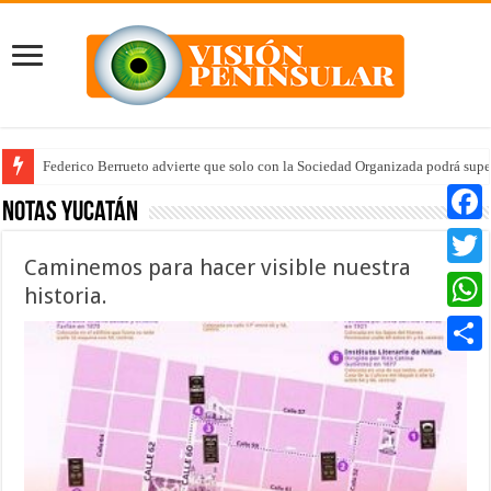
Federico Berrueto advierte que solo con la Sociedad Organizada podrá supe
Notas Yucatán
Faceb
Caminemos para hacer visible nuestra
Twitte
historia.
Whats
Compar