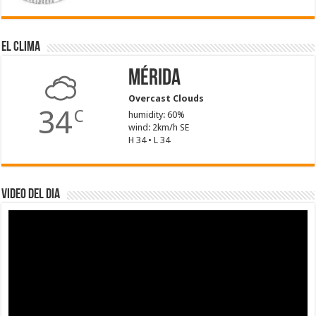
El Clima
Mérida
Overcast Clouds
34
C
humidity: 60%
wind: 2km/h SE
H 34 • L 34
Video del dia