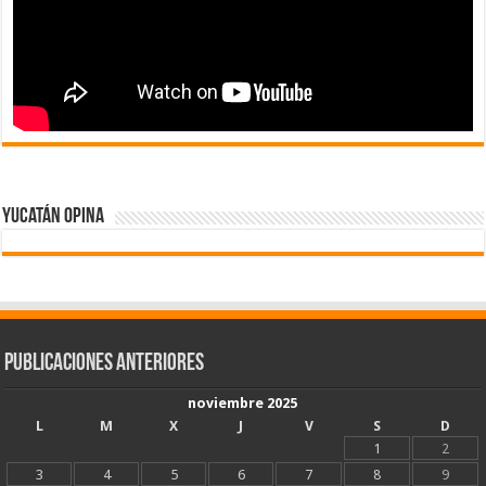
Yucatán Opina
Publicaciones Anteriores
noviembre 2025
L
M
X
J
V
S
D
1
2
3
4
5
6
7
8
9