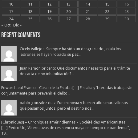
10
11
12
13
14
15
16
17
18
19
20
21
22
23
24
25
26
27
28
29
30
« Oct
Dic »
Recent Comments
Cicely Vallejos: Siempre ha sido un desgraciado , ojalá los
ladrones se hayan robado su paz...
Juan Ramon briceño: Que documentos nesesito para el trámite
de carta de no inhabilitación?...
Edward Leal Franco - Caras de la Estafa: […] Fiscalía y Titeradas trabajarán
conjuntamente para prevenir el delito...
pablo gonzalez diaz: Fue mi novia y fueron años maravillosos
que pasamos juntos, pero el destino nos...
[Chroniques] – Chroniques amérindiennes – Société des Américanistes:
[…] Pedro Uc, “Alternativas de resistencia maya en tiempo de pandemia”,
19...