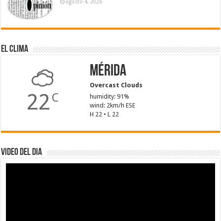
agosto 4, 2026
El Clima
Mérida
Overcast Clouds
22
C
humidity: 91%
wind: 2km/h ESE
H 22 • L 22
Video del dia