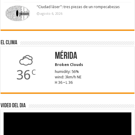
“Ciudad láser”: tres piezas de un rompecabezas
agosto 6, 2026
El Clima
Mérida
Broken Clouds
36
C
humidity: 56%
wind: 3km/h NE
H 36 • L 36
Video del dia