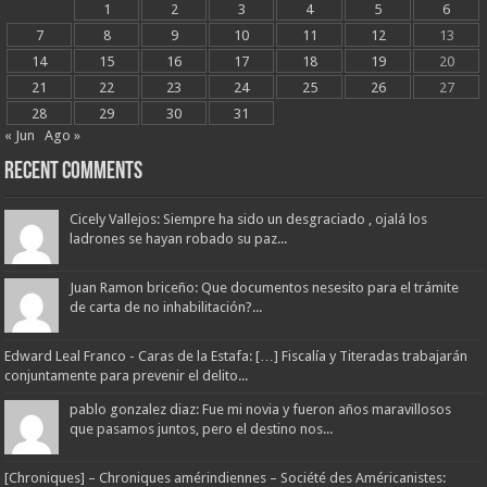
1
2
3
4
5
6
7
8
9
10
11
12
13
14
15
16
17
18
19
20
21
22
23
24
25
26
27
28
29
30
31
« Jun
Ago »
Recent Comments
Cicely Vallejos: Siempre ha sido un desgraciado , ojalá los
ladrones se hayan robado su paz...
Juan Ramon briceño: Que documentos nesesito para el trámite
de carta de no inhabilitación?...
Edward Leal Franco - Caras de la Estafa: […] Fiscalía y Titeradas trabajarán
conjuntamente para prevenir el delito...
pablo gonzalez diaz: Fue mi novia y fueron años maravillosos
que pasamos juntos, pero el destino nos...
[Chroniques] – Chroniques amérindiennes – Société des Américanistes: