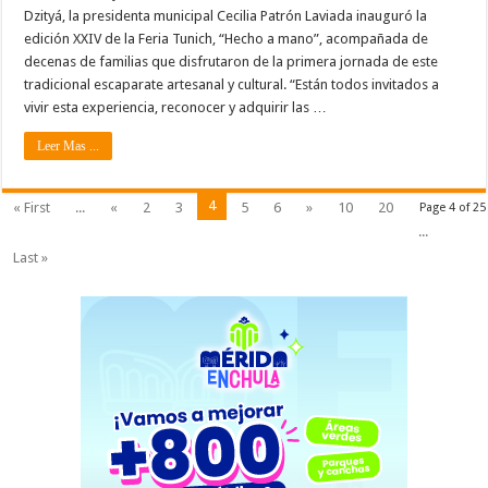
Dzityá, la presidenta municipal Cecilia Patrón Laviada inauguró la
edición XXIV de la Feria Tunich, “Hecho a mano”, acompañada de
decenas de familias que disfrutaron de la primera jornada de este
tradicional escaparate artesanal y cultural. “Están todos invitados a
vivir esta experiencia, reconocer y adquirir las …
Leer Mas ...
4
« First
...
«
2
3
5
6
»
10
20
Page 4 of 25
...
Last »