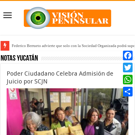
Federico Berrueto advierte que solo con la Sociedad Organizada podrá supe
Arrancan la tercera etapa de Médico 24/7
Notas Yucatán
Faceb
Poder Ciudadano Celebra Admisión de
Twitte
Juicio por SCJN
Whats
Compar