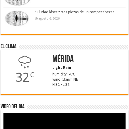
“Ciudad láser”: tres piezas de un rompecabezas
agosto 6, 2026
El Clima
Mérida
Light Rain
32
C
humidity: 70%
wind: 5km/h NE
H 32 • L 32
Video del dia