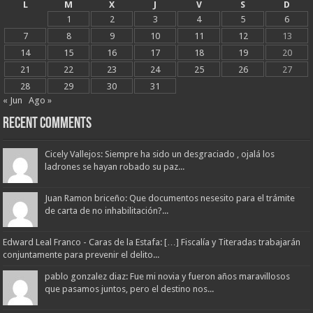
L
M
X
J
V
S
D
1
2
3
4
5
6
7
8
9
10
11
12
13
14
15
16
17
18
19
20
21
22
23
24
25
26
27
28
29
30
31
« Jun
Ago »
Recent Comments
Cicely Vallejos: Siempre ha sido un desgraciado , ojalá los
ladrones se hayan robado su paz...
Juan Ramon briceño: Que documentos nesesito para el trámite
de carta de no inhabilitación?...
Edward Leal Franco - Caras de la Estafa: […] Fiscalía y Titeradas trabajarán
conjuntamente para prevenir el delito...
pablo gonzalez diaz: Fue mi novia y fueron años maravillosos
que pasamos juntos, pero el destino nos...