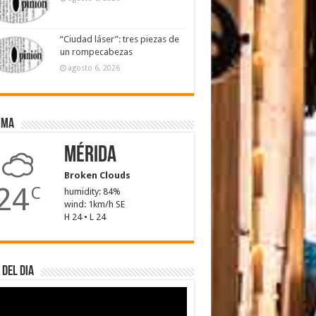
“Ciudad láser”: tres piezas de
un rompecabezas
agosto 6, 2026
ima
Mérida
Broken Clouds
24
C
humidity: 84%
wind: 1km/h SE
H 24 • L 24
 del dia