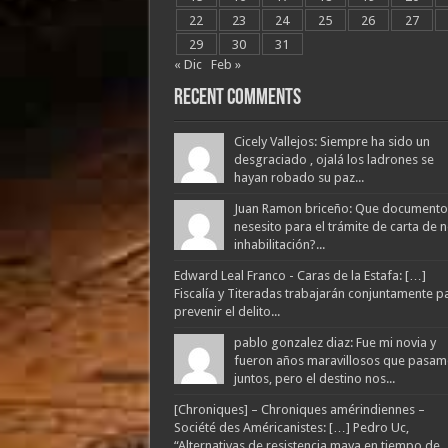
22
23
24
25
26
27
29
30
31
« Dic
Feb »
Recent Comments
Cicely Vallejos: Siempre ha sido un
desgraciado , ojalá los ladrones se
hayan robado su paz...
Juan Ramon briceño: Que documento
nesesito para el trámite de carta de 
inhabilitación?...
Edward Leal Franco - Caras de la Estafa: […]
Fiscalía y Titeradas trabajarán conjuntamente p
prevenir el delito...
pablo gonzalez diaz: Fue mi novia y
fueron años maravillosos que pasam
juntos, pero el destino nos...
[Chroniques] – Chroniques amérindiennes –
Société des Américanistes: […] Pedro Uc,
“Alternativas de resistencia maya en tiempo de