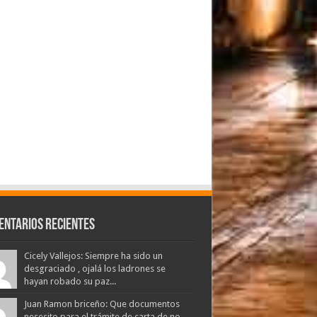
entarios Recientes
Cicely Vallejos: Siempre ha sido un
desgraciado , ojalá los ladrones se
hayan robado su paz...
Juan Ramon briceño: Que documentos
nesesito para el trámite de carta de no