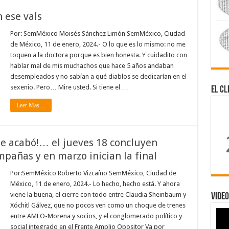
 ese vals
Por: SemMéxico Moisés Sánchez Limón SemMéxico, Ciudad
de México, 11 de enero, 2024.- O lo que es lo mismo: no me
toquen a la doctora porque es bien honesta. Y cuidadito con
hablar mal de mis muchachos que hace 5 años andaban
desempleados y no sabían a qué diablos se dedicarían en el
sexenio. Pero… Mire usted. Si tiene el …
El Cl
Leer Mas ...
Se acabó!… el jueves 18 concluyen
mpañas y en marzo inician la final
Por:SemMéxico Roberto Vizcaíno SemMéxico, Ciudad de
México, 11 de enero, 2024.- Lo hecho, hecho está. Y ahora
viene la buena, el cierre con todo entre Claudia Sheinbaum y
Video
Xóchitl Gálvez, que no pocos ven como un choque de trenes
entre AMLO-Morena y socios, y el conglomerado político y
social integrado en el Frente Amplio Opositor Va por