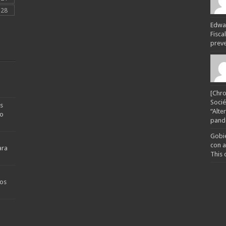
28
Edwar
Fisca
preven
[Chro
Socié
s
“Alte
no
pande
Gobie
con a
ara
This 
os