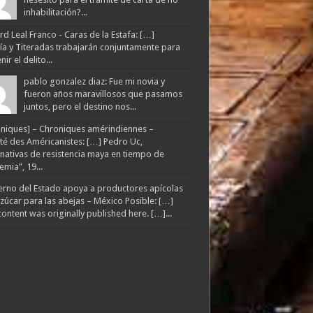
inhabilitación?...
d Leal Franco - Caras de la Estafa: […]
lía y Titeradas trabajarán conjuntamente para
ir el delito...
pablo gonzalez diaz: Fue mi novia y
fueron años maravillosos que pasamos
juntos, pero el destino nos...
niques] – Chroniques amérindiennes –
té des Américanistes: […] Pedro Uc,
rnativas de resistencia maya en tiempo de
mia”, 19...
rno del Estado apoya a productores apícolas
zúcar para las abejas – México Posible: […]
content was originally published here. […]...