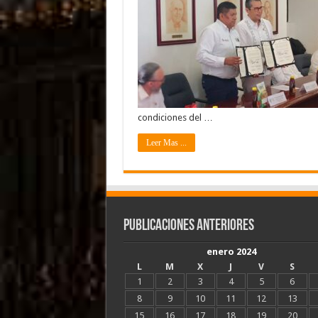
condiciones del …
Leer Mas ...
Publicaciones Anteriores
enero 2024
L
M
X
J
V
S
1
2
3
4
5
6
8
9
10
11
12
13
15
16
17
18
19
20