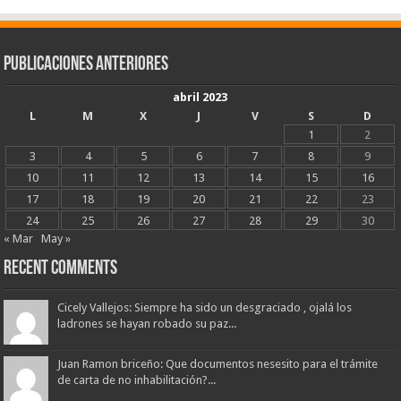
Publicaciones Anteriores
abril 2023
L
M
X
J
V
S
D
1
2
3
4
5
6
7
8
9
10
11
12
13
14
15
16
17
18
19
20
21
22
23
24
25
26
27
28
29
30
« Mar
May »
Recent Comments
Cicely Vallejos: Siempre ha sido un desgraciado , ojalá los
ladrones se hayan robado su paz...
Juan Ramon briceño: Que documentos nesesito para el trámite
de carta de no inhabilitación?...