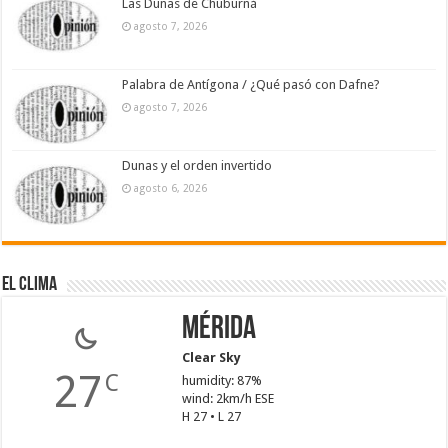
Las Dunas de Chuburná
agosto 7, 2026
Palabra de Antígona / ¿Qué pasó con Dafne?
agosto 7, 2026
Dunas y el orden invertido
agosto 6, 2026
El Clima
Mérida
Clear Sky
27
C
humidity: 87%
wind: 2km/h ESE
H 27 • L 27