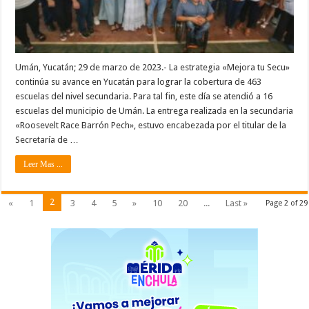
Umán, Yucatán; 29 de marzo de 2023.- La estrategia «Mejora tu Secu»
continúa su avance en Yucatán para lograr la cobertura de 463
escuelas del nivel secundaria. Para tal fin, este día se atendió a 16
escuelas del municipio de Umán. La entrega realizada en la secundaria
«Roosevelt Race Barrón Pech», estuvo encabezada por el titular de la
Secretaría de …
Leer Mas ...
2
«
1
3
4
5
»
10
20
...
Last »
Page 2 of 29