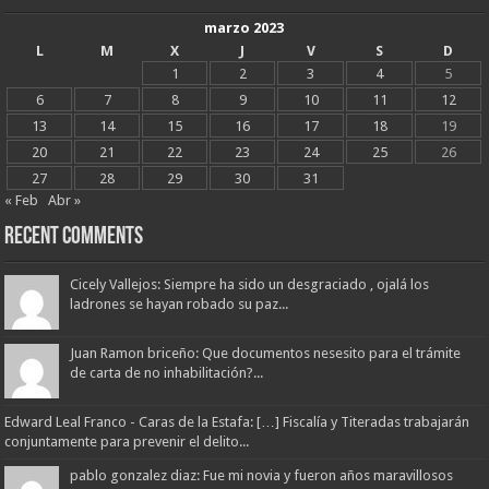
marzo 2023
L
M
X
J
V
S
D
1
2
3
4
5
6
7
8
9
10
11
12
13
14
15
16
17
18
19
20
21
22
23
24
25
26
27
28
29
30
31
« Feb
Abr »
Recent Comments
Cicely Vallejos: Siempre ha sido un desgraciado , ojalá los
ladrones se hayan robado su paz...
Juan Ramon briceño: Que documentos nesesito para el trámite
de carta de no inhabilitación?...
Edward Leal Franco - Caras de la Estafa: […] Fiscalía y Titeradas trabajarán
conjuntamente para prevenir el delito...
pablo gonzalez diaz: Fue mi novia y fueron años maravillosos