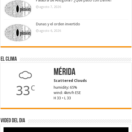
Palabra de Antígona / ¿Qué pasó con Dafne?
agosto 7, 2026
Dunas y el orden invertido
agosto 6, 2026
El Clima
Mérida
Scattered Clouds
33
C
humidity: 65%
wind: 4km/h ESE
H 33 • L 33
Video del dia