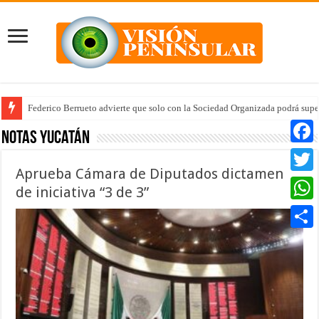
Federico Berrueto advierte que solo con la Sociedad Organizada podrá supe
Arrancan la tercera etapa de Médico 24/7
Notas Yucatán
Faceb
Aprueba Cámara de Diputados dictamen
Twitte
de iniciativa “3 de 3”
Whats
Compar