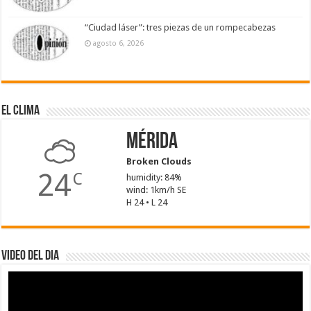
“Ciudad láser”: tres piezas de un rompecabezas
agosto 6, 2026
El Clima
Mérida
Broken Clouds
24
C
humidity: 84%
wind: 1km/h SE
H 24 • L 24
Video del dia