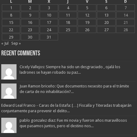
L
M
X
J
V
S
D
1
2
3
4
5
6
7
8
9
10
11
12
13
14
15
16
17
18
19
20
21
22
23
24
25
26
27
28
29
30
31
« Jul
Sep »
Recent Comments
Cicely Vallejos: Siempre ha sido un desgraciado , ojalá los
ladrones se hayan robado su paz...
Juan Ramon briceño: Que documentos nesesito para el trámite
de carta de no inhabilitación?...
Edward Leal Franco - Caras de la Estafa: […] Fiscalía y Titeradas trabajarán
conjuntamente para prevenir el delito...
pablo gonzalez diaz: Fue mi novia y fueron años maravillosos
que pasamos juntos, pero el destino nos...