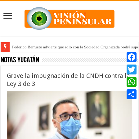
Federico Berrueto advierte que solo con la Sociedad Organizada podrá supe
Arrancan la tercera etapa de Médico 24/7
Notas Yucatán
Faceb
Grave la impugnación de la CNDH contra la
Twitte
Ley 3 de 3
Whats
Compar