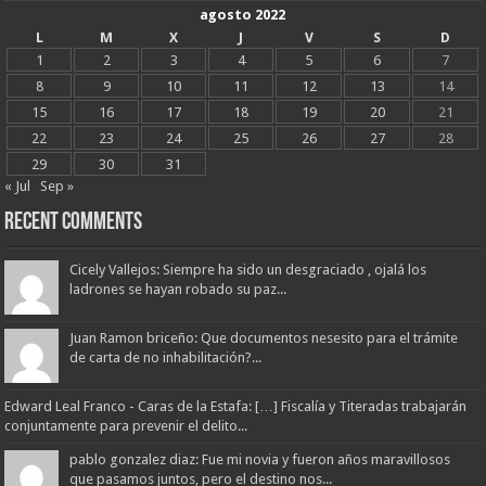
agosto 2022
L
M
X
J
V
S
D
1
2
3
4
5
6
7
8
9
10
11
12
13
14
15
16
17
18
19
20
21
22
23
24
25
26
27
28
29
30
31
« Jul
Sep »
Recent Comments
Cicely Vallejos: Siempre ha sido un desgraciado , ojalá los
ladrones se hayan robado su paz...
Juan Ramon briceño: Que documentos nesesito para el trámite
de carta de no inhabilitación?...
Edward Leal Franco - Caras de la Estafa: […] Fiscalía y Titeradas trabajarán
conjuntamente para prevenir el delito...
pablo gonzalez diaz: Fue mi novia y fueron años maravillosos
que pasamos juntos, pero el destino nos...