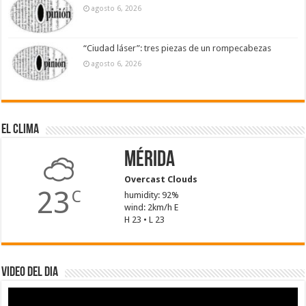
agosto 6, 2026
“Ciudad láser”: tres piezas de un rompecabezas
agosto 6, 2026
El Clima
Mérida
Overcast Clouds
23
C
humidity: 92%
wind: 2km/h E
H 23 • L 23
Video del dia