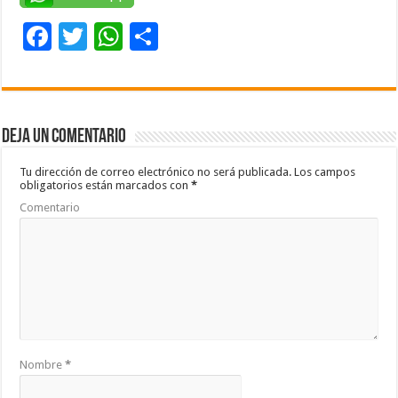
F
T
W
C
ac
wi
h
o
e
tt
at
m
b
er
sA
p
Deja un comentario
o
p
ar
o
p
ti
Tu dirección de correo electrónico no será publicada.
Los campos
obligatorios están marcados con
*
k
r
Comentario
Nombre
*