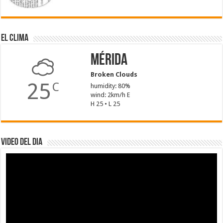
El Clima
Mérida
Broken Clouds
25
C
humidity: 80%
wind: 2km/h E
H 25 • L 25
Video del dia