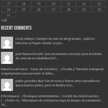
17
18
19
20
21
22
23
24
25
26
27
28
29
30
31
« Jul
Recent Comments
Cicely Vallejos: Siempre ha sido un desgraciado , ojalá los
ladrones se hayan robado su paz...
Juan Ramon briceño: Que documentos nesesito para el trámite
de carta de no inhabilitación?...
Edward Leal Franco - Caras de la Estafa: […] Fiscalía y Titeradas trabajarán
conjuntamente para prevenir el delito...
pablo gonzalez diaz: Fue mi novia y fueron años maravillosos
que pasamos juntos, pero el destino nos...
[Chroniques] – Chroniques amérindiennes – Société des Américanistes:
[…] Pedro Uc, “Alternativas de resistencia maya en tiempo de pandemia”,
19...