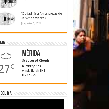
“Ciudad láser”: tres piezas de
un rompecabezas
agosto 6, 2026
ima
Mérida
Scattered Clouds
27
C
humidity: 82%
wind: 2km/h ENE
H 27 • L 27
 del dia