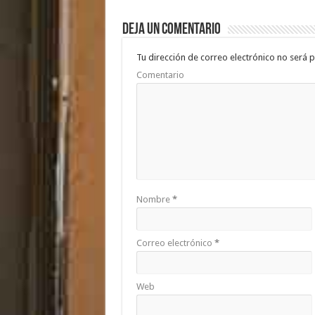
b
er
sA
p
Deja un comentario
o
p
ar
o
p
ti
Tu dirección de correo electrónico no será p
Comentario
k
r
Nombre
*
Correo electrónico
*
Web