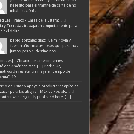
nesesito para el trámite de carta de no
inhabilitación?...
d Leal Franco - Caras de la Estafa: […]
lía y Titeradas trabajarán conjuntamente para
ir el delito...
pablo gonzalez diaz: Fue mi novia y
fueron años maravillosos que pasamos
juntos, pero el destino nos...
niques] – Chroniques amérindiennes –
té des Américanistes: […] Pedro Uc,
rnativas de resistencia maya en tiempo de
mia”, 19...
rno del Estado apoya a productores apícolas
zúcar para las abejas – México Posible: […]
content was originally published here. […]...