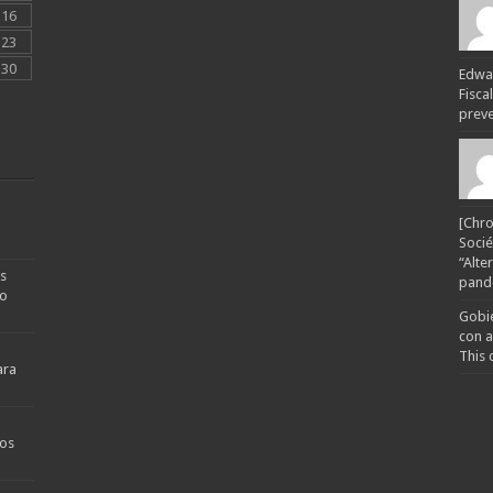
16
23
30
Edwar
Fisca
preven
[Chro
Socié
“Alte
s
pande
no
Gobie
con a
This 
ara
os