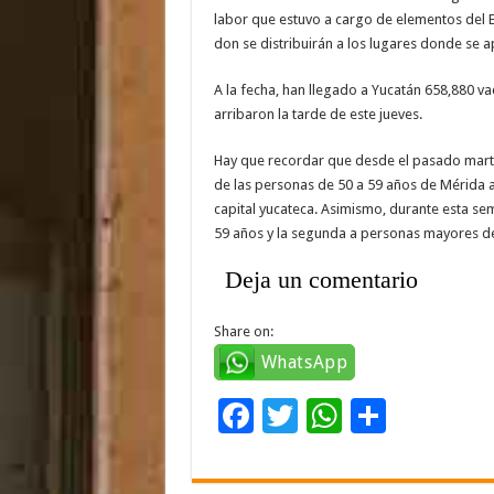
labor que estuvo a cargo de elementos del E
don se distribuirán a los lugares donde se a
A la fecha, han llegado a Yucatán 658,880 va
arribaron la tarde de este jueves.
Hay que recordar que desde el pasado martes
de las personas de 50 a 59 años de Mérida a
capital yucateca. Asimismo, durante esta se
59 años y la segunda a personas mayores de
Deja un comentario
Share on:
WhatsApp
F
T
W
C
ac
wi
h
o
e
tt
at
m