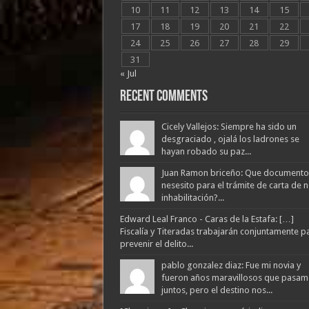
10
11
12
13
14
15
17
18
19
20
21
22
24
25
26
27
28
29
31
« Jul
Recent Comments
Cicely Vallejos: Siempre ha sido un
desgraciado , ojalá los ladrones se
hayan robado su paz...
Juan Ramon briceño: Que documento
nesesito para el trámite de carta de 
inhabilitación?...
Edward Leal Franco - Caras de la Estafa: […]
Fiscalía y Titeradas trabajarán conjuntamente p
prevenir el delito...
pablo gonzalez diaz: Fue mi novia y
fueron años maravillosos que pasam
juntos, pero el destino nos...