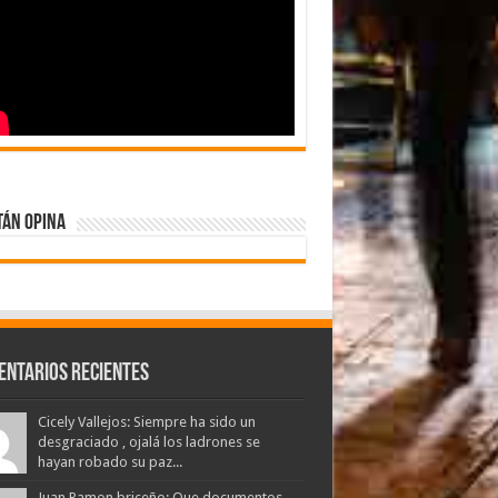
tán Opina
entarios Recientes
Cicely Vallejos: Siempre ha sido un
desgraciado , ojalá los ladrones se
hayan robado su paz...
Juan Ramon briceño: Que documentos