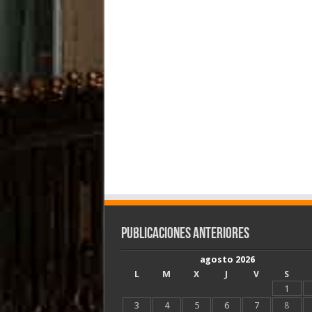
Publicaciones Anteriores
agosto 2026
L
M
X
J
V
S
1
3
4
5
6
7
8