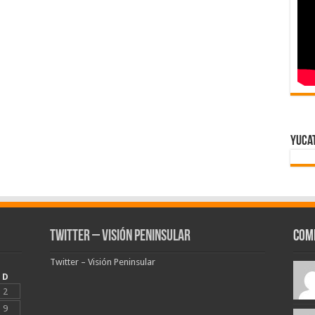
Yuca
Twitter – Visión Peninsular
Com
Twitter – Visión Peninsular
D
2
9