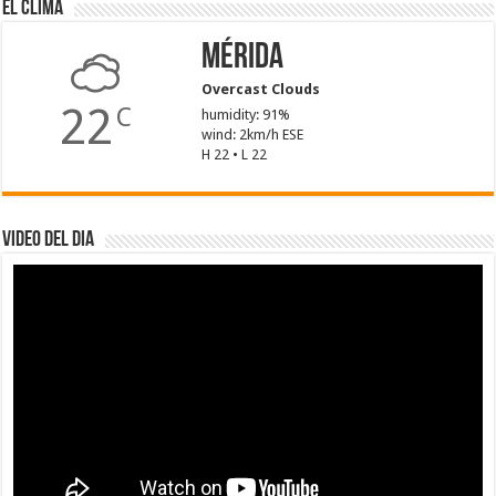
El Clima
Mérida
Overcast Clouds
22
C
humidity: 91%
wind: 2km/h ESE
H 22 • L 22
Video del dia