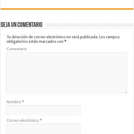
ac
wi
h
o
e
tt
at
m
b
er
sA
p
Deja un comentario
o
p
ar
o
p
ti
Tu dirección de correo electrónico no será publicada.
Los campos
obligatorios están marcados con
*
k
r
Comentario
Nombre
*
Correo electrónico
*