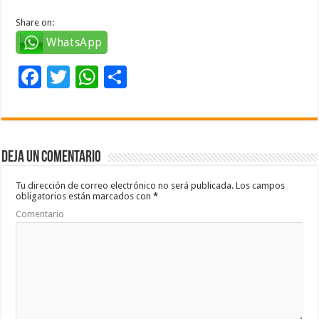
Share on:
WhatsApp
F
T
W
C
ac
wi
h
o
e
tt
at
m
b
er
sA
p
Deja un comentario
o
p
ar
o
p
ti
Tu dirección de correo electrónico no será publicada.
Los campos
obligatorios están marcados con
*
k
r
Comentario