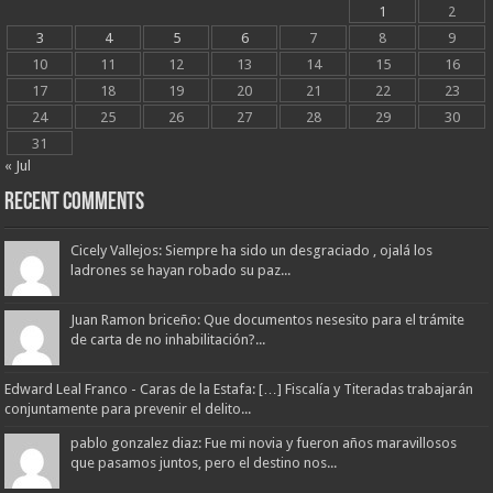
1
2
3
4
5
6
7
8
9
10
11
12
13
14
15
16
17
18
19
20
21
22
23
24
25
26
27
28
29
30
31
« Jul
Recent Comments
Cicely Vallejos: Siempre ha sido un desgraciado , ojalá los
ladrones se hayan robado su paz...
Juan Ramon briceño: Que documentos nesesito para el trámite
de carta de no inhabilitación?...
Edward Leal Franco - Caras de la Estafa: […] Fiscalía y Titeradas trabajarán
conjuntamente para prevenir el delito...
pablo gonzalez diaz: Fue mi novia y fueron años maravillosos
que pasamos juntos, pero el destino nos...