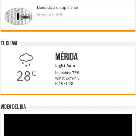
Llamado a disciplinarse
agosto 4, 2026
El Clima
Mérida
Light Rain
28
C
humidity: 72%
wind: 2km/h E
H 28 • L 28
Video del dia