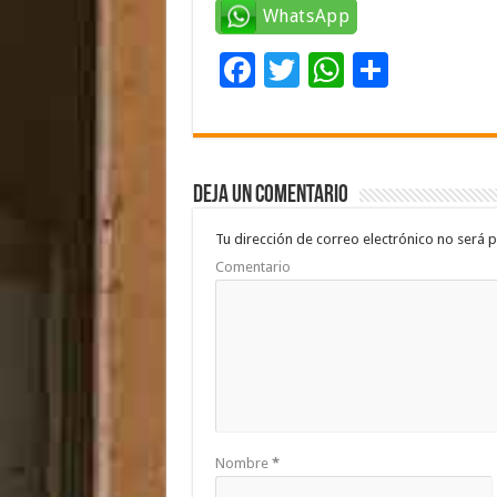
WhatsApp
F
T
W
C
ac
wi
h
o
e
tt
at
m
b
er
sA
p
Deja un comentario
o
p
ar
o
p
ti
Tu dirección de correo electrónico no será p
Comentario
k
r
Nombre
*