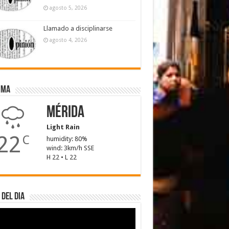
agosto 5, 2026
Llamado a disciplinarse
agosto 4, 2026
ima
Mérida
Light Rain
22
C
humidity: 80%
wind: 3km/h SSE
H 22 • L 22
 del dia