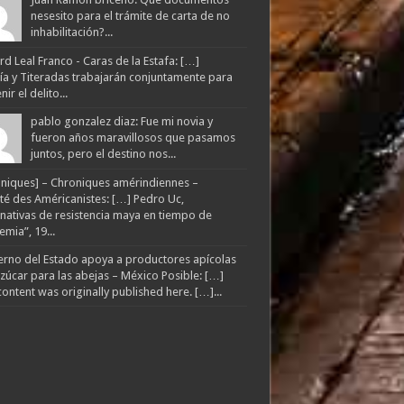
nesesito para el trámite de carta de no
inhabilitación?...
d Leal Franco - Caras de la Estafa: […]
lía y Titeradas trabajarán conjuntamente para
ir el delito...
pablo gonzalez diaz: Fue mi novia y
fueron años maravillosos que pasamos
juntos, pero el destino nos...
niques] – Chroniques amérindiennes –
té des Américanistes: […] Pedro Uc,
rnativas de resistencia maya en tiempo de
mia”, 19...
rno del Estado apoya a productores apícolas
zúcar para las abejas – México Posible: […]
content was originally published here. […]...