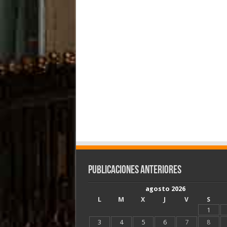
Publicaciones Anteriores
agosto 2026
L
M
X
J
V
S
1
3
4
5
6
7
8