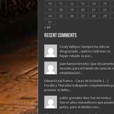
10
11
12
13
14
15
17
18
19
20
21
22
24
25
26
27
28
29
31
« Jul
Recent Comments
Cicely Vallejos: Siempre ha sido un
desgraciado , ojalá los ladrones se
hayan robado su paz...
Juan Ramon briceño: Que documento
nesesito para el trámite de carta de 
inhabilitación?...
Edward Leal Franco - Caras de la Estafa: […]
Fiscalía y Titeradas trabajarán conjuntamente p
prevenir el delito...
pablo gonzalez diaz: Fue mi novia y
fueron años maravillosos que pasam
juntos, pero el destino nos...