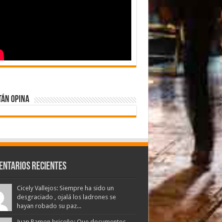
tán Opina
entarios Recientes
Cicely Vallejos: Siempre ha sido un
desgraciado , ojalá los ladrones se
hayan robado su paz...
Juan Ramon briceño: Que documentos