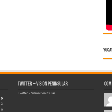
Yuca
Twitter – Visión Peninsular
Com
Twitter – Visión Peninsular
D
2
9