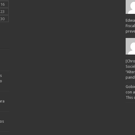
16
23
30
Edwar
Fisca
preven
[Chro
Socié
“Alte
s
pande
no
Gobie
con a
This 
ara
os