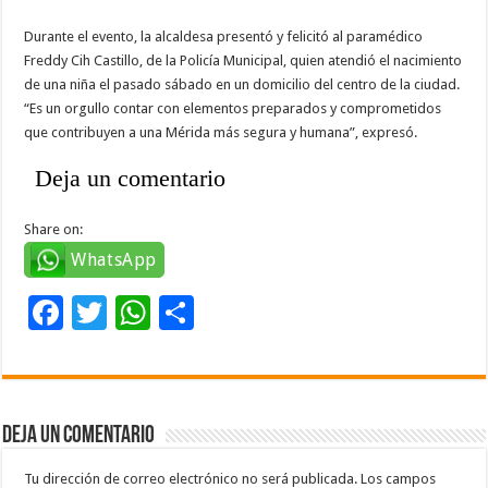
Durante el evento, la alcaldesa presentó y felicitó al paramédico
Freddy Cih Castillo, de la Policía Municipal, quien atendió el nacimiento
de una niña el pasado sábado en un domicilio del centro de la ciudad.
“Es un orgullo contar con elementos preparados y comprometidos
que contribuyen a una Mérida más segura y humana”, expresó.
Deja un comentario
Share on:
WhatsApp
F
T
W
C
ac
wi
h
o
e
tt
at
m
b
er
sA
p
Deja un comentario
o
p
ar
o
p
ti
Tu dirección de correo electrónico no será publicada.
Los campos