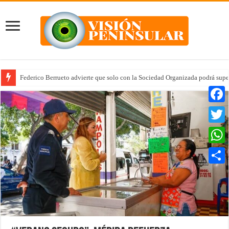
Federico Berrueto advierte que solo con la Sociedad Organizada podrá supe
Faceb
Twitte
Whats
Compar