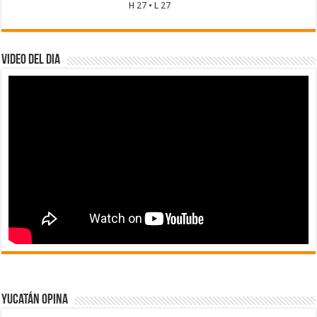
H 27 • L 27
Video del dia
Yucatán Opina